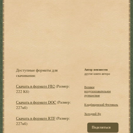
Доступные форматы для
Автор неизвестен
другие книги автора:
скачивания:
Скачать в формате FB2
(Размер:
Великое
222 Кб)
воздухоплавательное
путешествие
Скачать в формате DOC
(Размер:
Кладбищенский Фестиваль
227кб)
Холодний Яр
Скачать в формате RTF
(Размер:
227кб)
Поделиться