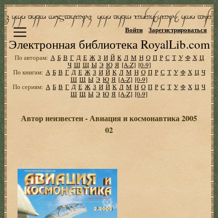
Войти
Зарегистрироваться
Электронная библиотека RoyalLib.com
По авторам:
А
Б
В
Г
Д
Е
Ж
З
И
Й
К
Л
М
Н
О
П
Р
С
Т
У
Ф
Х
Ц
Ч
Ш
Щ
Ы
Э
Ю
Я
[A-Z]
[0-9]
По книгам:
А
Б
В
Г
Д
Е
Ж
З
И
Й
К
Л
М
Н
О
П
Р
С
Т
У
Ф
Х
Ц
Ч
Ш
Щ
Ы
Э
Ю
Я
[A-Z]
[0-9]
По сериям:
А
Б
В
Г
Д
Е
Ж
З
И
Й
К
Л
М
Н
О
П
Р
С
Т
У
Ф
Х
Ц
Ч
Ш
Щ
Ы
Э
Ю
Я
[A-Z]
[0-9]
Автор неизвестен - Авиация и космонавтика 2005
02