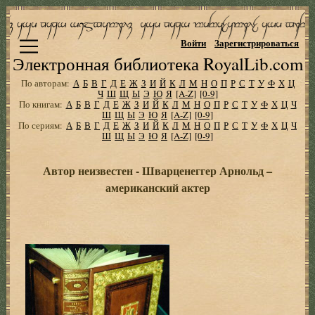
Войти
Зарегистрироваться
Электронная библиотека RoyalLib.com
По авторам:
А
Б
В
Г
Д
Е
Ж
З
И
Й
К
Л
М
Н
О
П
Р
С
Т
У
Ф
Х
Ц
Ч
Ш
Щ
Ы
Э
Ю
Я
[A-Z]
[0-9]
По книгам:
А
Б
В
Г
Д
Е
Ж
З
И
Й
К
Л
М
Н
О
П
Р
С
Т
У
Ф
Х
Ц
Ч
Ш
Щ
Ы
Э
Ю
Я
[A-Z]
[0-9]
По сериям:
А
Б
В
Г
Д
Е
Ж
З
И
Й
К
Л
М
Н
О
П
Р
С
Т
У
Ф
Х
Ц
Ч
Ш
Щ
Ы
Э
Ю
Я
[A-Z]
[0-9]
Автор неизвестен - Шварценеггер Арнольд –
американский актер