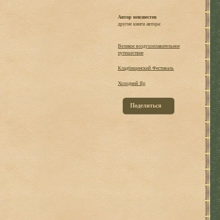
Автор неизвестен
другие книги автора:
Великое воздухоплавательное
путешествие
Кладбищенский Фестиваль
Холодний Яр
Поделиться