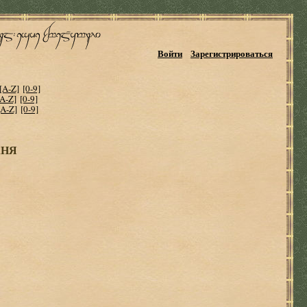
Войти
Зарегистрироваться
[A-Z]
[0-9]
[A-Z]
[0-9]
[A-Z]
[0-9]
ТАНЯ