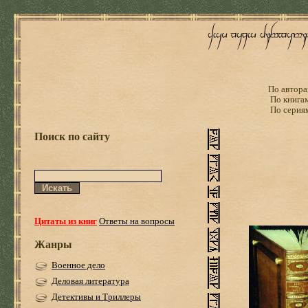
По автора
По книга
По серия
Поиск по сайту
Цитаты из книг
Ответы на вопросы
Жанры
Военное дело
Деловая литература
Детективы и Триллеры