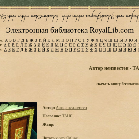
Электронная библиотека RoyalLib.com
м:
А
Б
В
Г
Д
Е
Ж
З
И
Й
К
Л
М
Н
О
П
Р
С
Т
У
Ф
Х
Ц
Ч
Ш
Щ
Ы
Э
Ю
Я
м:
А
Б
В
Г
Д
Е
Ж
З
И
Й
К
Л
М
Н
О
П
Р
С
Т
У
Ф
Х
Ц
Ч
Ш
Щ
Ы
Э
Ю
Я
м:
А
Б
В
Г
Д
Е
Ж
З
И
Й
К
Л
М
Н
О
П
Р
С
Т
У
Ф
Х
Ц
Ч
Ш
Щ
Ы
Э
Ю
Я
Автор неизвестен - 
скачать книгу бесплатно
Автор:
Автор неизвестен
Название:
ТАНЯ
Жанр:
Читать книгу Online