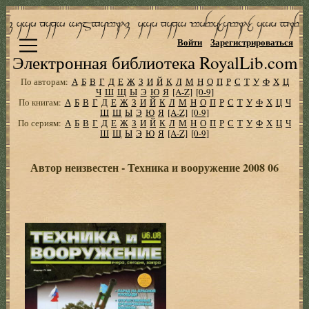
Войти
Зарегистрироваться
Электронная библиотека RoyalLib.com
По авторам:
А
Б
В
Г
Д
Е
Ж
З
И
Й
К
Л
М
Н
О
П
Р
С
Т
У
Ф
Х
Ц
Ч
Ш
Щ
Ы
Э
Ю
Я
[A-Z]
[0-9]
По книгам:
А
Б
В
Г
Д
Е
Ж
З
И
Й
К
Л
М
Н
О
П
Р
С
Т
У
Ф
Х
Ц
Ч
Ш
Щ
Ы
Э
Ю
Я
[A-Z]
[0-9]
По сериям:
А
Б
В
Г
Д
Е
Ж
З
И
Й
К
Л
М
Н
О
П
Р
С
Т
У
Ф
Х
Ц
Ч
Ш
Щ
Ы
Э
Ю
Я
[A-Z]
[0-9]
Автор неизвестен - Техника и вооружение 2008 06