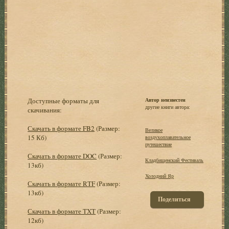
Доступные форматы для
Автор неизвестен
другие книги автора:
скачивания:
Скачать в формате FB2
(Размер:
Великое
15 Кб)
воздухоплавательное
путешествие
Скачать в формате DOC
(Размер:
Кладбищенский Фестиваль
13кб)
Холодний Яр
Скачать в формате RTF
(Размер:
13кб)
Поделиться
Скачать в формате TXT
(Размер:
12кб)