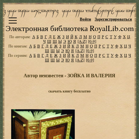
Войти
Зарегистрироваться
Электронная библиотека RoyalLib.com
По авторам:
А
Б
В
Г
Д
Е
Ж
З
И
Й
К
Л
М
Н
О
П
Р
С
Т
У
Ф
Х
Ц
Ч
Ш
Щ
Ы
Э
Ю
Я
[A-Z]
[0-9]
По книгам:
А
Б
В
Г
Д
Е
Ж
З
И
Й
К
Л
М
Н
О
П
Р
С
Т
У
Ф
Х
Ц
Ч
Ш
Щ
Ы
Э
Ю
Я
[A-Z]
[0-9]
По сериям:
А
Б
В
Г
Д
Е
Ж
З
И
Й
К
Л
М
Н
О
П
Р
С
Т
У
Ф
Х
Ц
Ч
Ш
Щ
Ы
Э
Ю
Я
[A-Z]
[0-9]
Автор неизвестен - ЗОЙКА И ВАЛЕРИЯ
скачать книгу бесплатно