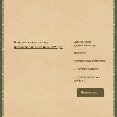
Купить и скачать книгу
Азимов Айзек
другие книги автора:
полностью на litres.ru за 609 руб.
Избранное
Фантастическое путешествие
... Сотлетия будущего
...Вставьте шплинт А в
гнездо Б...
Поделиться