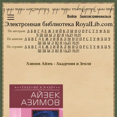
Войти
Зарегистрироваться
Электронная библиотека RoyalLib.com
По авторам:
А
Б
В
Г
Д
Е
Ж
З
И
Й
К
Л
М
Н
О
П
Р
С
Т
У
Ф
Х
Ц
Ч
Ш
Щ
Ы
Э
Ю
Я
[A-Z]
[0-9]
По книгам:
А
Б
В
Г
Д
Е
Ж
З
И
Й
К
Л
М
Н
О
П
Р
С
Т
У
Ф
Х
Ц
Ч
Ш
Щ
Ы
Э
Ю
Я
[A-Z]
[0-9]
По сериям:
А
Б
В
Г
Д
Е
Ж
З
И
Й
К
Л
М
Н
О
П
Р
С
Т
У
Ф
Х
Ц
Ч
Ш
Щ
Ы
Э
Ю
Я
[A-Z]
[0-9]
Азимов Айзек - Академия и Земля