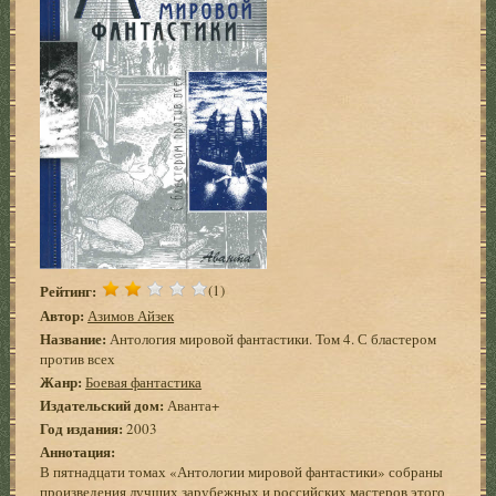
Рейтинг:
(1)
Автор:
Азимов Айзек
Название:
Антология мировой фантастики. Том 4. С бластером
против всех
Жанр:
Боевая фантастика
Издательский дом:
Аванта+
Год издания:
2003
Аннотация:
В пятнадцати томах «Антологии мировой фантастики» собраны
произведения лучших зарубежных и российских мастеров этого