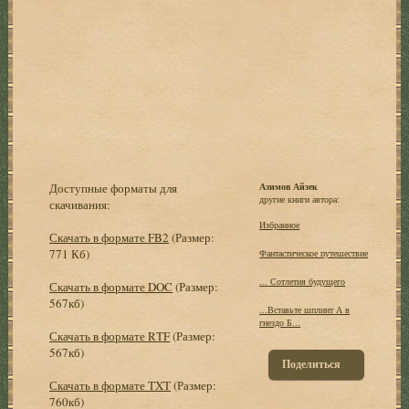
Доступные форматы для
Азимов Айзек
другие книги автора:
скачивания:
Избранное
Скачать в формате FB2
(Размер:
771 Кб)
Фантастическое путешествие
... Сотлетия будущего
Скачать в формате DOC
(Размер:
567кб)
...Вставьте шплинт А в
гнездо Б...
Скачать в формате RTF
(Размер:
567кб)
Поделиться
Скачать в формате TXT
(Размер:
760кб)