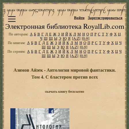
Войти
Зарегистрироваться
Электронная библиотека RoyalLib.com
По авторам:
А
Б
В
Г
Д
Е
Ж
З
И
Й
К
Л
М
Н
О
П
Р
С
Т
У
Ф
Х
Ц
Ч
Ш
Щ
Ы
Э
Ю
Я
[A-Z]
[0-9]
По книгам:
А
Б
В
Г
Д
Е
Ж
З
И
Й
К
Л
М
Н
О
П
Р
С
Т
У
Ф
Х
Ц
Ч
Ш
Щ
Ы
Э
Ю
Я
[A-Z]
[0-9]
По сериям:
А
Б
В
Г
Д
Е
Ж
З
И
Й
К
Л
М
Н
О
П
Р
С
Т
У
Ф
Х
Ц
Ч
Ш
Щ
Ы
Э
Ю
Я
[A-Z]
[0-9]
Азимов Айзек - Антология мировой фантастики.
Том 4. С бластером против всех
скачать книгу бесплатно