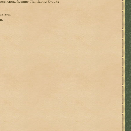
еля спокойствия»?fantlab.ru © duke
дателя.
ги
.