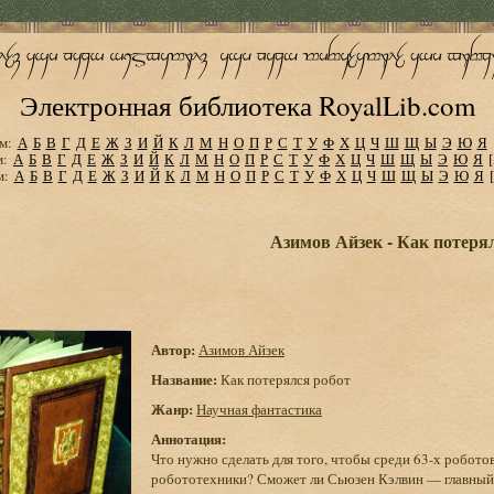
Электронная библиотека RoyalLib.com
м:
А
Б
В
Г
Д
Е
Ж
З
И
Й
К
Л
М
Н
О
П
Р
С
Т
У
Ф
Х
Ц
Ч
Ш
Щ
Ы
Э
Ю
Я
м:
А
Б
В
Г
Д
Е
Ж
З
И
Й
К
Л
М
Н
О
П
Р
С
Т
У
Ф
Х
Ц
Ч
Ш
Щ
Ы
Э
Ю
Я
м:
А
Б
В
Г
Д
Е
Ж
З
И
Й
К
Л
М
Н
О
П
Р
С
Т
У
Ф
Х
Ц
Ч
Ш
Щ
Ы
Э
Ю
Я
Азимов Айзек - Как потеря
Автор:
Азимов Айзек
Название:
Как потерялся робот
Жанр:
Научная фантастика
Аннотация:
Что нужно сделать для того, чтобы среди 63-х робото
робототехники? Сможет ли Сьюзен Кэлвин — главный