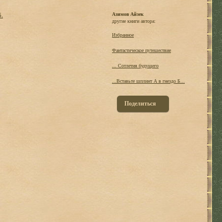
б.
Азимов Айзек
другие книги автора:
Избранное
Фантастическое путешествие
... Сотлетия будущего
...Вставьте шплинт А в гнездо Б...
Поделиться