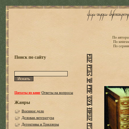
По автора
По книга
По серия
Поиск по сайту
Цитаты из книг
Ответы на вопросы
Жанры
Военное дело
Деловая литература
Детективы и Триллеры