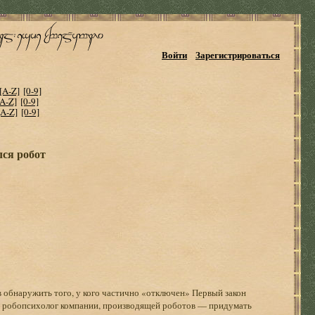
Войти
Зарегистрироваться
[A-Z]
[0-9]
[A-Z]
[0-9]
[A-Z]
[0-9]
лся робот
в обнаружить того, у кого частично «отключен» Первый закон
 робопсихолог компании, производящей роботов — придумать