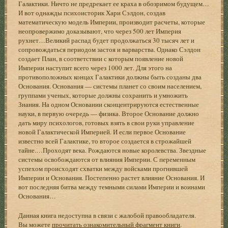
Галактики. Ничто не предрекает ее краха в обозримом будущем…
И вот однажды психоисторик Хари Сэлдон, создав
математическую модель Империи, производит расчеты, которые
неопровержимо доказывают, что через 500 лет Империя
рухнет…Великий распад будет продолжаться 30 тысяч лет и
сопровождаться периодом застоя и варварства. Однако Сэлдон
создает План, в соответствии с которым появление новой
Империи наступит всего через 1000 лет. Для этого на
противоположных концах Галактики должны быть созданы два
Основания. Основания — системы планет со своим населением,
группами ученых, которые должны сохранить и умножить
Знания. На одном Основании сконцентрируются естественные
науки, в первую очередь — физика. Второе Основание должно
дать миру психологов, готовых взять в свои руки управление
новой Галактической Империей. И если первое Основание
известно всей Галактике, то второе создается в строжайшей
тайне.…Проходят века. Рождаются новые королевства. Звездные
системы освобождаются от влияния Империи. С переменным
успехом происходят схватки между войсками прогнившей
Империи и Основания. Постепенно растет влияние Основания. И
вот последняя битва между темными силами Империи и воинами
Основания…
Данная книга недоступна в связи с жалобой правообладателя.
Вы можете
прочитать ознакомительный фрагмент книги
.