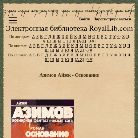
Войти
Зарегистрироваться
Электронная библиотека RoyalLib.com
По авторам:
А
Б
В
Г
Д
Е
Ж
З
И
Й
К
Л
М
Н
О
П
Р
С
Т
У
Ф
Х
Ц
Ч
Ш
Щ
Ы
Э
Ю
Я
[A-Z]
[0-9]
По книгам:
А
Б
В
Г
Д
Е
Ж
З
И
Й
К
Л
М
Н
О
П
Р
С
Т
У
Ф
Х
Ц
Ч
Ш
Щ
Ы
Э
Ю
Я
[A-Z]
[0-9]
По сериям:
А
Б
В
Г
Д
Е
Ж
З
И
Й
К
Л
М
Н
О
П
Р
С
Т
У
Ф
Х
Ц
Ч
Ш
Щ
Ы
Э
Ю
Я
[A-Z]
[0-9]
Азимов Айзек - Основание