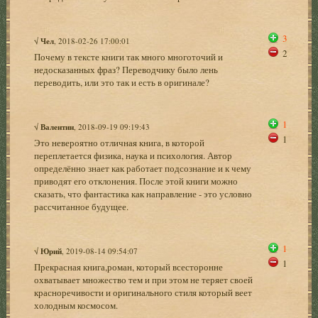
3
√
Чел
, 2018-02-26 17:00:01
2
Почему в тексте книги так много многоточий и
недосказанных фраз? Переводчику было лень
переводить, или это так и есть в оригинале?
1
√
Валентин
, 2018-09-19 09:19:43
1
Это невероятно отличная книга, в которой
переплетается физика, наука и психология. Автор
определённо знает как работает подсознание и к чему
приводят его отклонения. После этой книги можно
сказать, что фантастика как направление - это условно
рассчитанное будущее.
1
√
Юрий
, 2019-08-14 09:54:07
1
Прекрасная книга,роман, который всесторонне
охватывает множество тем и при этом не теряет своей
красноречивости и оригинального стиля который веет
холодным космосом.