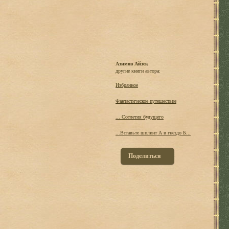
Азимов Айзек
другие книги автора:
Избранное
Фантастическое путешествие
... Сотлетия будущего
...Вставьте шплинт А в гнездо Б...
Поделиться