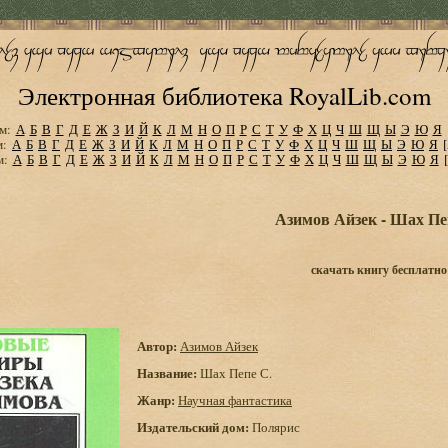
Электронная библиотека RoyalLib.com
м:
А
Б
В
Г
Д
Е
Ж
З
И
Й
К
Л
М
Н
О
П
Р
С
Т
У
Ф
Х
Ц
Ч
Ш
Щ
Ы
Э
Ю
Я
м:
А
Б
В
Г
Д
Е
Ж
З
И
Й
К
Л
М
Н
О
П
Р
С
Т
У
Ф
Х
Ц
Ч
Ш
Щ
Ы
Э
Ю
Я
м:
А
Б
В
Г
Д
Е
Ж
З
И
Й
К
Л
М
Н
О
П
Р
С
Т
У
Ф
Х
Ц
Ч
Ш
Щ
Ы
Э
Ю
Я
Азимов Айзек - Шах Пе
скачать книгу бесплатно
Автор:
Азимов Айзек
Название:
Шах Пепе С.
Жанр:
Научная фантастика
Издательский дом:
Полярис