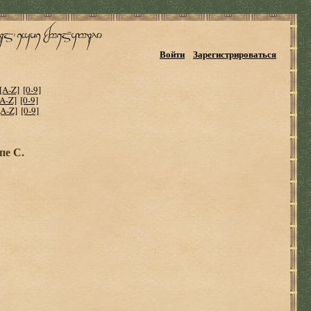
Войти
Зарегистрироваться
[A-Z]
[0-9]
[A-Z]
[0-9]
[A-Z]
[0-9]
пе С.