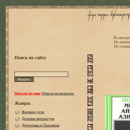
По автора
По книга
По серия
Поиск по сайту
Цитаты из книг
Ответы на вопросы
Жанры
Военное дело
Деловая литература
Детективы и Триллеры