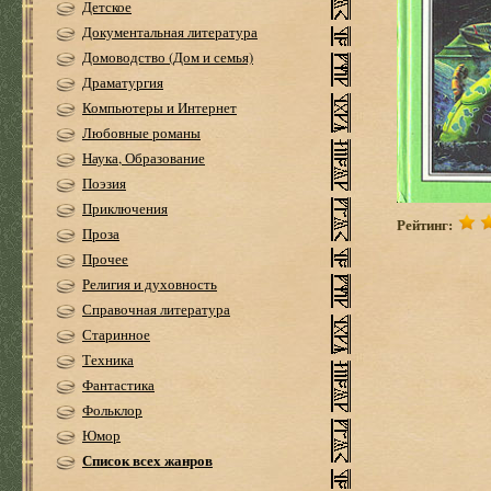
Детское
Документальная литература
Домоводство (Дом и семья)
Драматургия
Компьютеры и Интернет
Любовные романы
Наука, Образование
Поэзия
Приключения
Рейтинг:
Проза
Прочее
Религия и духовность
Справочная литература
Старинное
Техника
Фантастика
Фольклор
Юмор
Список всех жанров