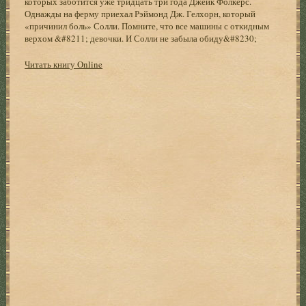
которых заботится уже тридцать три года Джейк Фолкерс.
Однажды на ферму приехал Рэймонд Дж. Гелхорн, который
«причинил боль» Солли. Помните, что все машины с откидным
верхом &#8211; девочки. И Солли не забыла обиду&#8230;
Читать книгу Online