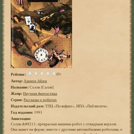
Рейтинг:
(0)
Автор:
Азимов Айзек
Название:
Солли [Салли]
Жанр:
Научная фантастика
Серия:
Рассказы о роботах
Издательский дом:
ТПЦ «Полифакт», ИПА «Паблисити»
Год издания:
1991
Аннотация:
Солли &#8211; прекрасная машина-робот с откидным верхом.
Она живет на ферме, вместе с другими автомобилями-роботами, о