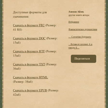
Доступные форматы для
Азимов Айзек
другие книги автора:
скачивания:
Избранное
Скачать в формате FB2
(Размер:
41 Кб)
Фантастическое путешествие
... Сотлетия будущего
Скачать в формате DOC
(Размер:
15кб)
...Вставьте шплинт А в
гнездо Б...
Скачать в формате RTF
(Размер:
15кб)
Поделиться
Скачать в формате TXT
(Размер:
36кб)
Скачать в формате HTML
(Размер: 38кб)
Скачать в формате EPUB
(Размер:
42кб)