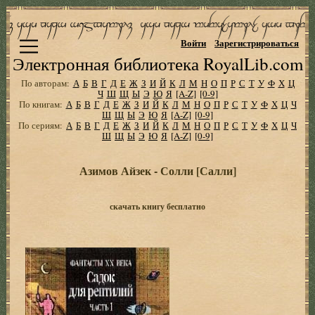
Войти
Зарегистрироваться
Электронная библиотека RoyalLib.com
По авторам:
А
Б
В
Г
Д
Е
Ж
З
И
Й
К
Л
М
Н
О
П
Р
С
Т
У
Ф
Х
Ц
Ч
Ш
Щ
Ы
Э
Ю
Я
[A-Z]
[0-9]
По книгам:
А
Б
В
Г
Д
Е
Ж
З
И
Й
К
Л
М
Н
О
П
Р
С
Т
У
Ф
Х
Ц
Ч
Ш
Щ
Ы
Э
Ю
Я
[A-Z]
[0-9]
По сериям:
А
Б
В
Г
Д
Е
Ж
З
И
Й
К
Л
М
Н
О
П
Р
С
Т
У
Ф
Х
Ц
Ч
Ш
Щ
Ы
Э
Ю
Я
[A-Z]
[0-9]
Азимов Айзек - Солли [Салли]
скачать книгу бесплатно