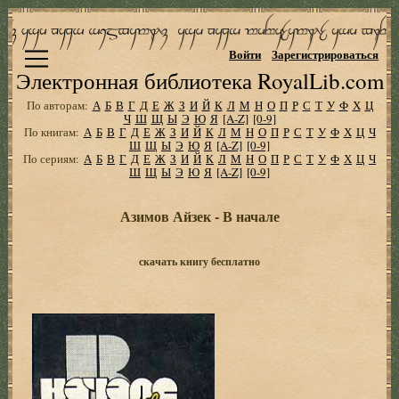
Войти
Зарегистрироваться
Электронная библиотека RoyalLib.com
По авторам:
А
Б
В
Г
Д
Е
Ж
З
И
Й
К
Л
М
Н
О
П
Р
С
Т
У
Ф
Х
Ц
Ч
Ш
Щ
Ы
Э
Ю
Я
[A-Z]
[0-9]
По книгам:
А
Б
В
Г
Д
Е
Ж
З
И
Й
К
Л
М
Н
О
П
Р
С
Т
У
Ф
Х
Ц
Ч
Ш
Щ
Ы
Э
Ю
Я
[A-Z]
[0-9]
По сериям:
А
Б
В
Г
Д
Е
Ж
З
И
Й
К
Л
М
Н
О
П
Р
С
Т
У
Ф
Х
Ц
Ч
Ш
Щ
Ы
Э
Ю
Я
[A-Z]
[0-9]
Азимов Айзек - В начале
скачать книгу бесплатно