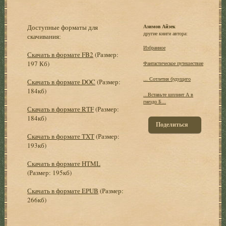
Доступные форматы для
Азимов Айзек
другие книги автора:
скачивания:
Избранное
Скачать в формате FB2
(Размер:
197 Кб)
Фантастическое путешествие
... Сотлетия будущего
Скачать в формате DOC
(Размер:
184кб)
...Вставьте шплинт А в
гнездо Б...
Скачать в формате RTF
(Размер:
184кб)
Поделиться
Скачать в формате TXT
(Размер:
193кб)
Скачать в формате HTML
(Размер: 195кб)
Скачать в формате EPUB
(Размер:
266кб)