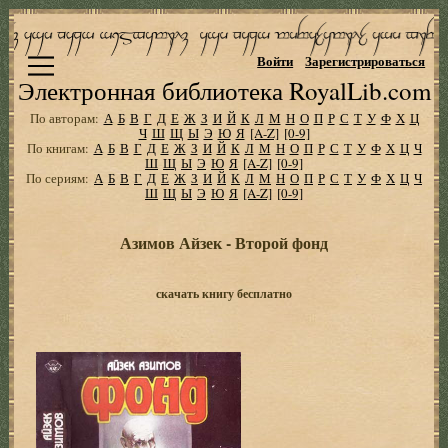
Войти
Зарегистрироваться
Электронная библиотека RoyalLib.com
По авторам:
А
Б
В
Г
Д
Е
Ж
З
И
Й
К
Л
М
Н
О
П
Р
С
Т
У
Ф
Х
Ц
Ч
Ш
Щ
Ы
Э
Ю
Я
[A-Z]
[0-9]
По книгам:
А
Б
В
Г
Д
Е
Ж
З
И
Й
К
Л
М
Н
О
П
Р
С
Т
У
Ф
Х
Ц
Ч
Ш
Щ
Ы
Э
Ю
Я
[A-Z]
[0-9]
По сериям:
А
Б
В
Г
Д
Е
Ж
З
И
Й
К
Л
М
Н
О
П
Р
С
Т
У
Ф
Х
Ц
Ч
Ш
Щ
Ы
Э
Ю
Я
[A-Z]
[0-9]
Азимов Айзек - Второй фонд
скачать книгу бесплатно