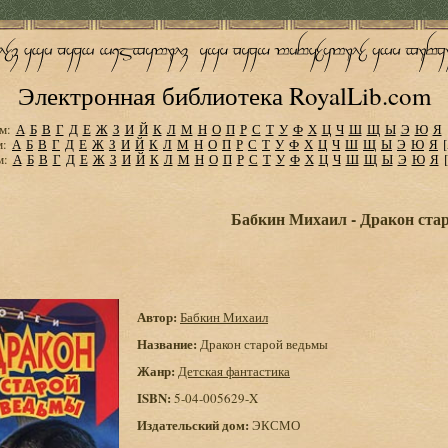
Электронная библиотека RoyalLib.com
м:
А
Б
В
Г
Д
Е
Ж
З
И
Й
К
Л
М
Н
О
П
Р
С
Т
У
Ф
Х
Ц
Ч
Ш
Щ
Ы
Э
Ю
Я
м:
А
Б
В
Г
Д
Е
Ж
З
И
Й
К
Л
М
Н
О
П
Р
С
Т
У
Ф
Х
Ц
Ч
Ш
Щ
Ы
Э
Ю
Я
м:
А
Б
В
Г
Д
Е
Ж
З
И
Й
К
Л
М
Н
О
П
Р
С
Т
У
Ф
Х
Ц
Ч
Ш
Щ
Ы
Э
Ю
Я
Бабкин Михаил - Дракон ста
Автор:
Бабкин Михаил
Название:
Дракон старой ведьмы
Жанр:
Детская фантастика
ISBN:
5-04-005629-X
Издательский дом:
ЭКСМО