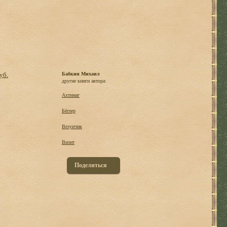
уб.
Бабкин Михаил
другие книги автора:
Ахтимаг
Бёглер
Везунчик
Визит
Поделиться