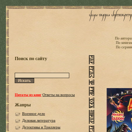
По автора
По книга
По серия
Поиск по сайту
Цитаты из книг
Ответы на вопросы
Жанры
Военное дело
Деловая литература
Детективы и Триллеры