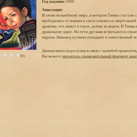
Год издания:
2000
Аннотация:
И снова волшебному миру, в котором Тимка стал уже с
пробудились от векового сна и сошлись в смертельной
драконы, что живут в горах, далеко за морем. И Тимка
драконьему царю. На пути друзьям встречаются серые
пираты. Наконец путники попадают в таинственный з
Данная книга недоступна в связи с жалобой правообла
(0)
Вы можете
прочитать ознакомительный фрагмент кни