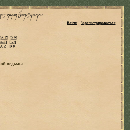
Войти
Зарегистрироваться
[A-Z]
[0-9]
[A-Z]
[0-9]
[A-Z]
[0-9]
рой ведьмы