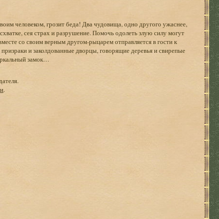
воим человеком, грозит беда! Два чудовища, одно другого ужаснее,
 схватке, сея страх и разрушение. Помочь одолеть злую силу могут
 вместе со своим верным другом-рыцарем отправляется в гости к
 призраки и заколдованные дворцы, говорящие деревья и свирепые
еркальный замок…
дателя.
ги
.