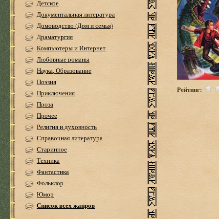
Детское
Документальная литература
Домоводство (Дом и семья)
Драматургия
Компьютеры и Интернет
Любовные романы
Наука, Образование
Поэзия
Рейтинг:
Приключения
Проза
Прочее
Религия и духовность
Справочная литература
Старинное
Техника
Фантастика
Фольклор
Юмор
Список всех жанров