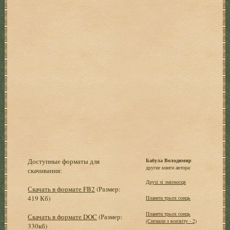
Доступные форматы для
Бабула Володимир
другие книги автора:
скачивания:
Друзі зі змієносця
Скачать в формате FB2
(Размер:
419 Кб)
Планета трьох сонць
Планета трьох сонць
Скачать в формате DOC
(Размер:
(Сигнали з всесвiту - 2)
330кб)