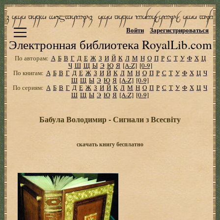
Войти
Зарегистрироваться
Электронная библиотека RoyalLib.com
По авторам:
А
Б
В
Г
Д
Е
Ж
З
И
Й
К
Л
М
Н
О
П
Р
С
Т
У
Ф
Х
Ц
Ч
Ш
Щ
Ы
Э
Ю
Я
[A-Z]
[0-9]
По книгам:
А
Б
В
Г
Д
Е
Ж
З
И
Й
К
Л
М
Н
О
П
Р
С
Т
У
Ф
Х
Ц
Ч
Ш
Щ
Ы
Э
Ю
Я
[A-Z]
[0-9]
По сериям:
А
Б
В
Г
Д
Е
Ж
З
И
Й
К
Л
М
Н
О
П
Р
С
Т
У
Ф
Х
Ц
Ч
Ш
Щ
Ы
Э
Ю
Я
[A-Z]
[0-9]
Бабула Володимир - Сигнали з Всесвіту
скачать книгу бесплатно