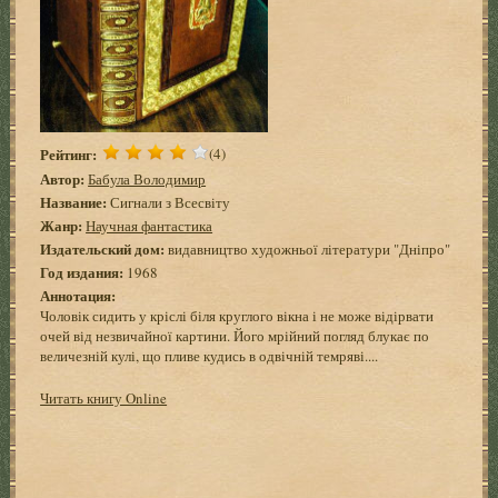
Рейтинг:
(4)
Автор:
Бабула Володимир
Название:
Сигнали з Всесвіту
Жанр:
Научная фантастика
Издательский дом:
видавництво художньої літератури "Дніпро"
Год издания:
1968
Аннотация:
Чоловік сидить у кріслі біля круглого вікна і не може відірвати
очей від незвичайної картини. Його мрійний погляд блукає по
величезній кулі, що пливе кудись в одвічній темряві....
Читать книгу Online