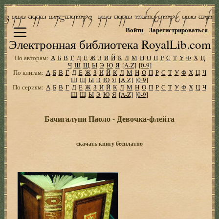
Войти
Зарегистрироваться
Электронная библиотека RoyalLib.com
По авторам:
А
Б
В
Г
Д
Е
Ж
З
И
Й
К
Л
М
Н
О
П
Р
С
Т
У
Ф
Х
Ц
Ч
Ш
Щ
Ы
Э
Ю
Я
[A-Z]
[0-9]
По книгам:
А
Б
В
Г
Д
Е
Ж
З
И
Й
К
Л
М
Н
О
П
Р
С
Т
У
Ф
Х
Ц
Ч
Ш
Щ
Ы
Э
Ю
Я
[A-Z]
[0-9]
По сериям:
А
Б
В
Г
Д
Е
Ж
З
И
Й
К
Л
М
Н
О
П
Р
С
Т
У
Ф
Х
Ц
Ч
Ш
Щ
Ы
Э
Ю
Я
[A-Z]
[0-9]
Бачигалупи Паоло - Девочка-флейта
скачать книгу бесплатно