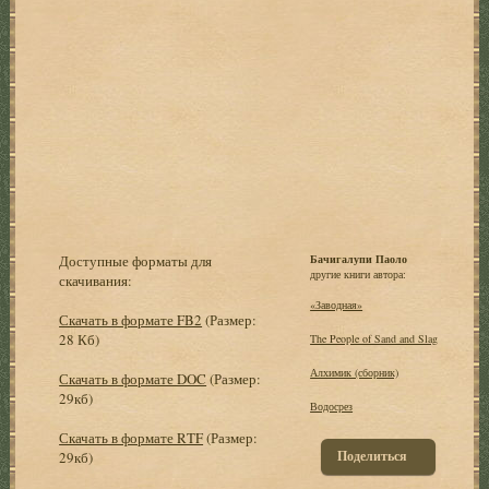
Доступные форматы для
Бачигалупи Паоло
другие книги автора:
скачивания:
«Заводная»
Скачать в формате FB2
(Размер:
28 Кб)
The People of Sand and Slag
Алхимик (сборник)
Скачать в формате DOC
(Размер:
29кб)
Водосрез
Скачать в формате RTF
(Размер:
Поделиться
29кб)