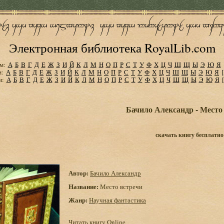
Электронная библиотека RoyalLib.com
м:
А
Б
В
Г
Д
Е
Ж
З
И
Й
К
Л
М
Н
О
П
Р
С
Т
У
Ф
Х
Ц
Ч
Ш
Щ
Ы
Э
Ю
Я
м:
А
Б
В
Г
Д
Е
Ж
З
И
Й
К
Л
М
Н
О
П
Р
С
Т
У
Ф
Х
Ц
Ч
Ш
Щ
Ы
Э
Ю
Я
м:
А
Б
В
Г
Д
Е
Ж
З
И
Й
К
Л
М
Н
О
П
Р
С
Т
У
Ф
Х
Ц
Ч
Ш
Щ
Ы
Э
Ю
Я
Бачило Александр - Место
скачать книгу бесплатно
Автор:
Бачило Александр
Название:
Место встречи
Жанр:
Научная фантастика
Читать книгу Online