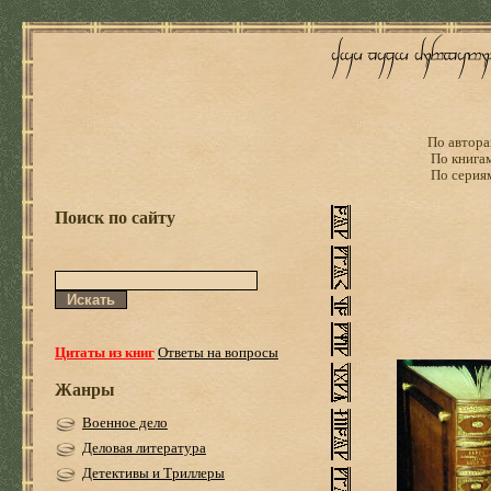
По автора
По книга
По серия
Поиск по сайту
Цитаты из книг
Ответы на вопросы
Жанры
Военное дело
Деловая литература
Детективы и Триллеры