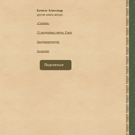
Бачило Александр
другие книги автора:
«Галатея»
33 квадратных метра. Рэкет
Академонгородок
Ассистент
Поделиться