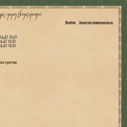
Войти
Зарегистрироваться
[A-Z]
[0-9]
[A-Z]
[0-9]
[A-Z]
[0-9]
 встречи