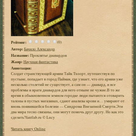
Рейтинг:
(0)
Автор:
Бачило Александр
Название:
Проклятье диавардов
Жанр:
Научная фантастика
Аннотация:
Солдат странствующей армии Тайк Тхоорт, путешествуя по
пустыне, попадает в город Паймак, где узнает, что его армии уже
несколько столетий не существует, а сам он — диавард, и все
проблемы и враги диавардов для него отныне не чужие.В то же
время в обыкновенном земном городке люди пытаются отоварить
талоны в пустых магазинах, сдают анализы крови и… умирают от
вновь появившейся болезни — Синдрома Внезапной Смерти.Эти
два мира тесно связаны, они могут помочь друг другу. Но как это
сделать?fantlab.ru © Lucy
Читать книгу Online