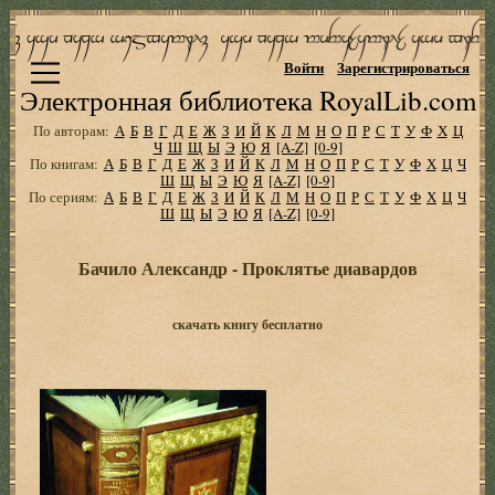
Войти
Зарегистрироваться
Электронная библиотека RoyalLib.com
По авторам:
А
Б
В
Г
Д
Е
Ж
З
И
Й
К
Л
М
Н
О
П
Р
С
Т
У
Ф
Х
Ц
Ч
Ш
Щ
Ы
Э
Ю
Я
[A-Z]
[0-9]
По книгам:
А
Б
В
Г
Д
Е
Ж
З
И
Й
К
Л
М
Н
О
П
Р
С
Т
У
Ф
Х
Ц
Ч
Ш
Щ
Ы
Э
Ю
Я
[A-Z]
[0-9]
По сериям:
А
Б
В
Г
Д
Е
Ж
З
И
Й
К
Л
М
Н
О
П
Р
С
Т
У
Ф
Х
Ц
Ч
Ш
Щ
Ы
Э
Ю
Я
[A-Z]
[0-9]
Бачило Александр - Проклятье диавардов
скачать книгу бесплатно