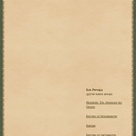
Бах Ричард
другие книги автора:
Heimkehr. Ein Abenteuer des
Geistes
Бегство от безопасности
Биплан
Бягство от сигурността