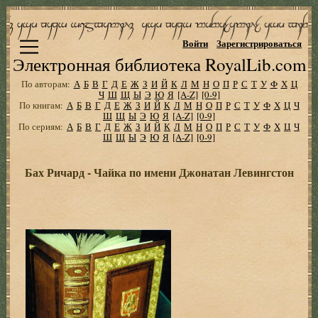
Войти
Зарегистрироваться
Электронная библиотека RoyalLib.com
По авторам:
А
Б
В
Г
Д
Е
Ж
З
И
Й
К
Л
М
Н
О
П
Р
С
Т
У
Ф
Х
Ц
Ч
Ш
Щ
Ы
Э
Ю
Я
[A-Z]
[0-9]
По книгам:
А
Б
В
Г
Д
Е
Ж
З
И
Й
К
Л
М
Н
О
П
Р
С
Т
У
Ф
Х
Ц
Ч
Ш
Щ
Ы
Э
Ю
Я
[A-Z]
[0-9]
По сериям:
А
Б
В
Г
Д
Е
Ж
З
И
Й
К
Л
М
Н
О
П
Р
С
Т
У
Ф
Х
Ц
Ч
Ш
Щ
Ы
Э
Ю
Я
[A-Z]
[0-9]
Бах Ричард - Чайка по имени Джонатан Левингстон