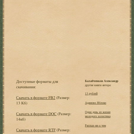
Доступные форматы для
Балабченков Александр
другие книги автора:
скачивания:
13 рублей
Скачать в формате FB2
(Размер:
13 Кб)
Адамово Яблоко
Один день из жизни
Скачать в формате DOC
(Размер:
молодого холостяка
14кб)
Рассказ ни о чем
Скачать в формате RTF
(Размер: