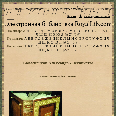
Войти
Зарегистрироваться
Электронная библиотека RoyalLib.com
По авторам:
А
Б
В
Г
Д
Е
Ж
З
И
Й
К
Л
М
Н
О
П
Р
С
Т
У
Ф
Х
Ц
Ч
Ш
Щ
Ы
Э
Ю
Я
[A-Z]
[0-9]
По книгам:
А
Б
В
Г
Д
Е
Ж
З
И
Й
К
Л
М
Н
О
П
Р
С
Т
У
Ф
Х
Ц
Ч
Ш
Щ
Ы
Э
Ю
Я
[A-Z]
[0-9]
По сериям:
А
Б
В
Г
Д
Е
Ж
З
И
Й
К
Л
М
Н
О
П
Р
С
Т
У
Ф
Х
Ц
Ч
Ш
Щ
Ы
Э
Ю
Я
[A-Z]
[0-9]
Балабченков Александр - Эскаписты
скачать книгу бесплатно