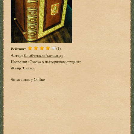
Рейтинг:
(1)
Автор:
Балабченков Александр
Название:
Сказка о находчивом студенте
Жанр:
Сказка
Читать книгу Online