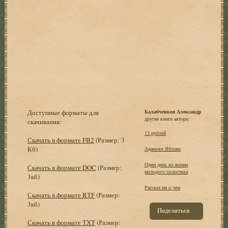
Доступные форматы для
Балабченков Александр
другие книги автора:
скачивания:
13 рублей
Скачать в формате FB2
(Размер: 3
Кб)
Адамово Яблоко
Один день из жизни
Скачать в формате DOC
(Размер:
молодого холостяка
3кб)
Рассказ ни о чем
Скачать в формате RTF
(Размер:
3кб)
Поделиться
Скачать в формате TXT
(Размер: