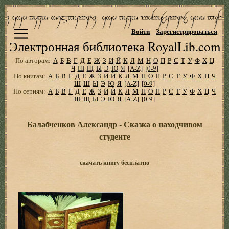
Войти
Зарегистрироваться
Электронная библиотека RoyalLib.com
По авторам:
А
Б
В
Г
Д
Е
Ж
З
И
Й
К
Л
М
Н
О
П
Р
С
Т
У
Ф
Х
Ц
Ч
Ш
Щ
Ы
Э
Ю
Я
[A-Z]
[0-9]
По книгам:
А
Б
В
Г
Д
Е
Ж
З
И
Й
К
Л
М
Н
О
П
Р
С
Т
У
Ф
Х
Ц
Ч
Ш
Щ
Ы
Э
Ю
Я
[A-Z]
[0-9]
По сериям:
А
Б
В
Г
Д
Е
Ж
З
И
Й
К
Л
М
Н
О
П
Р
С
Т
У
Ф
Х
Ц
Ч
Ш
Щ
Ы
Э
Ю
Я
[A-Z]
[0-9]
Балабченков Александр - Сказка о находчивом
студенте
скачать книгу бесплатно