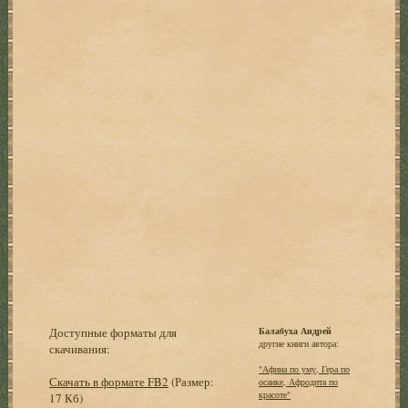
Доступные форматы для
Балабуха Андрей
другие книги автора:
скачивания:
"Афина по уму, Гера по
Скачать в формате FB2
(Размер:
осанке, Афродита по
красоте"
17 Кб)