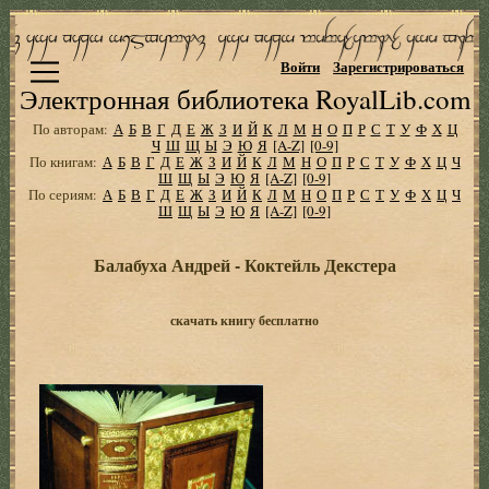
Войти
Зарегистрироваться
Электронная библиотека RoyalLib.com
По авторам:
А
Б
В
Г
Д
Е
Ж
З
И
Й
К
Л
М
Н
О
П
Р
С
Т
У
Ф
Х
Ц
Ч
Ш
Щ
Ы
Э
Ю
Я
[A-Z]
[0-9]
По книгам:
А
Б
В
Г
Д
Е
Ж
З
И
Й
К
Л
М
Н
О
П
Р
С
Т
У
Ф
Х
Ц
Ч
Ш
Щ
Ы
Э
Ю
Я
[A-Z]
[0-9]
По сериям:
А
Б
В
Г
Д
Е
Ж
З
И
Й
К
Л
М
Н
О
П
Р
С
Т
У
Ф
Х
Ц
Ч
Ш
Щ
Ы
Э
Ю
Я
[A-Z]
[0-9]
Балабуха Андрей - Коктейль Декстера
скачать книгу бесплатно