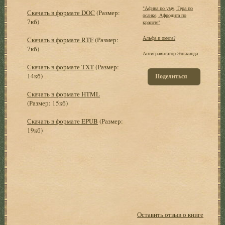
"Афина по уму, Гера по
Скачать в формате DOC
(Размер:
осанке, Афродита по
7кб)
красоте"
Альфа и омега?
Скачать в формате RTF
(Размер:
7кб)
Антигравитатор Элькинда
Скачать в формате TXT
(Размер:
14кб)
Поделиться
Скачать в формате HTML
(Размер: 15кб)
Скачать в формате EPUB
(Размер:
19кб)
Оставить отзыв о книге