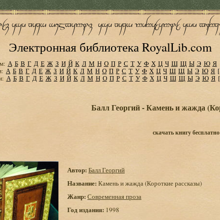
Электронная библиотека RoyalLib.com
м:
А
Б
В
Г
Д
Е
Ж
З
И
Й
К
Л
М
Н
О
П
Р
С
Т
У
Ф
Х
Ц
Ч
Ш
Щ
Ы
Э
Ю
Я
м:
А
Б
В
Г
Д
Е
Ж
З
И
Й
К
Л
М
Н
О
П
Р
С
Т
У
Ф
Х
Ц
Ч
Ш
Щ
Ы
Э
Ю
Я
м:
А
Б
В
Г
Д
Е
Ж
З
И
Й
К
Л
М
Н
О
П
Р
С
Т
У
Ф
Х
Ц
Ч
Ш
Щ
Ы
Э
Ю
Я
Балл Георгий - Камень и жажда (Ко
скачать книгу бесплатно
Автор:
Балл Георгий
Название:
Камень и жажда (Короткие рассказы)
Жанр:
Современная проза
Год издания:
1998