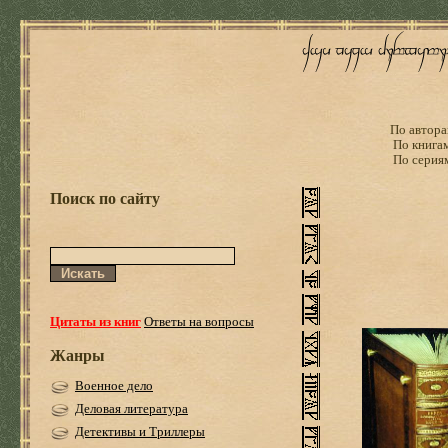
По автора
По книга
По серия
Поиск по сайту
Цитаты из книг
Ответы на вопросы
Жанры
Военное дело
Деловая литература
Детективы и Триллеры