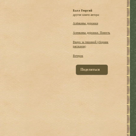
Балл Георгий
другие книги автора:
Алёнкины дорожки
Аленкины дорожки. Повесть
Вверх за тишиной (сборник
рассказов)
Ветерок
Поделиться