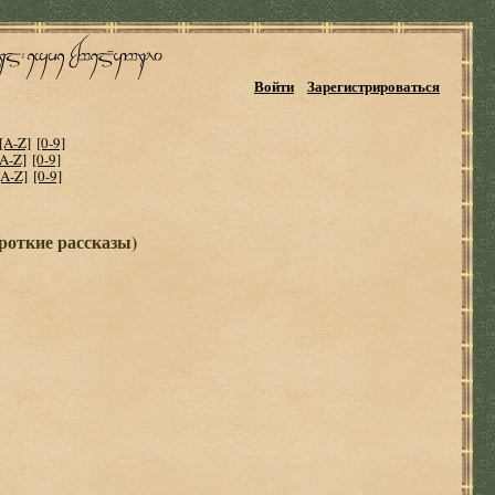
Войти
Зарегистрироваться
[A-Z]
[0-9]
[A-Z]
[0-9]
[A-Z]
[0-9]
роткие рассказы)