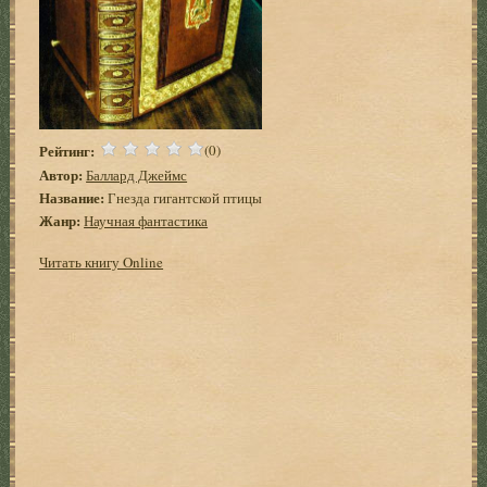
Рейтинг:
(0)
Автор:
Баллард Джеймс
Название:
Гнезда гигантской птицы
Жанр:
Научная фантастика
Читать книгу Online