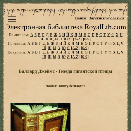
Войти
Зарегистрироваться
Электронная библиотека RoyalLib.com
По авторам:
А
Б
В
Г
Д
Е
Ж
З
И
Й
К
Л
М
Н
О
П
Р
С
Т
У
Ф
Х
Ц
Ч
Ш
Щ
Ы
Э
Ю
Я
[A-Z]
[0-9]
По книгам:
А
Б
В
Г
Д
Е
Ж
З
И
Й
К
Л
М
Н
О
П
Р
С
Т
У
Ф
Х
Ц
Ч
Ш
Щ
Ы
Э
Ю
Я
[A-Z]
[0-9]
По сериям:
А
Б
В
Г
Д
Е
Ж
З
И
Й
К
Л
М
Н
О
П
Р
С
Т
У
Ф
Х
Ц
Ч
Ш
Щ
Ы
Э
Ю
Я
[A-Z]
[0-9]
Баллард Джеймс - Гнезда гигантской птицы
скачать книгу бесплатно