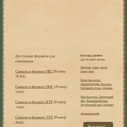
Доступные форматы для
Баллард Джеймс
другие книги автора:
скачивания:
Звёздная улица, вилла
Скачать в формате FB2
(Размер:
номер пять
58 Кб)
Homo Incognitus:
Автокатастрофа. Высотка.
Скачать в формате DOC
(Размер:
Бетонный остров (сборник)
14кб)
Terra Incognita: Затонувший
мир. Выжженный мир.
Скачать в формате RTF
(Размер:
Хрустальный мир (сборник)
14кб)
Автокатастрофа
Скачать в формате TXT
(Размер:
46кб)
Поделиться