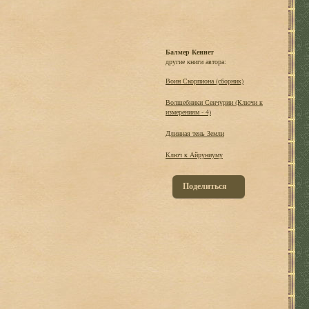
Балмер Кеннет
другие книги автора:
Воин Скорпиона (сборник)
Волшебники Сенчурии (Ключи к
измерениям - 4)
Длинная тень Земли
Ключ к Айруниуму
Поделиться