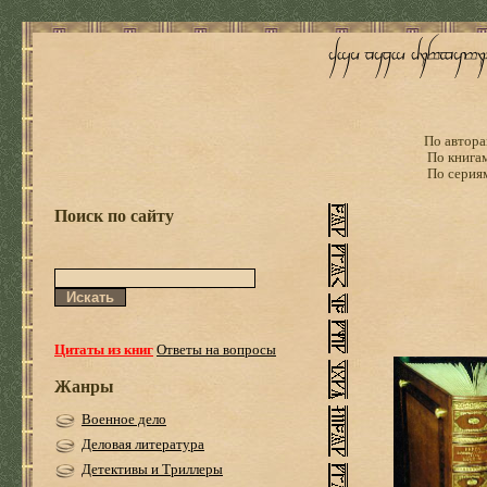
По автора
По книга
По серия
Поиск по сайту
Цитаты из книг
Ответы на вопросы
Жанры
Военное дело
Деловая литература
Детективы и Триллеры