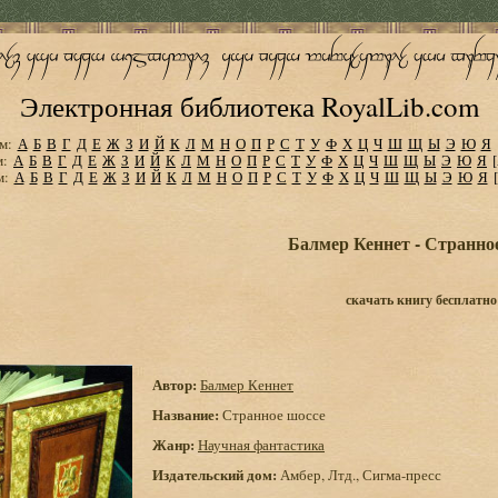
Электронная библиотека RoyalLib.com
м:
А
Б
В
Г
Д
Е
Ж
З
И
Й
К
Л
М
Н
О
П
Р
С
Т
У
Ф
Х
Ц
Ч
Ш
Щ
Ы
Э
Ю
Я
м:
А
Б
В
Г
Д
Е
Ж
З
И
Й
К
Л
М
Н
О
П
Р
С
Т
У
Ф
Х
Ц
Ч
Ш
Щ
Ы
Э
Ю
Я
м:
А
Б
В
Г
Д
Е
Ж
З
И
Й
К
Л
М
Н
О
П
Р
С
Т
У
Ф
Х
Ц
Ч
Ш
Щ
Ы
Э
Ю
Я
Балмер Кеннет - Странно
скачать книгу бесплатно
Автор:
Балмер Кеннет
Название:
Странное шоссе
Жанр:
Научная фантастика
Издательский дом:
Амбер, Лтд., Сигма-пресс