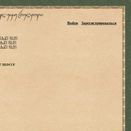
Войти
Зарегистрироваться
[A-Z]
[0-9]
[A-Z]
[0-9]
[A-Z]
[0-9]
е шоссе