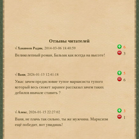
Отзывы читателей
6
√
Хакимов Радик
, 2014-03-06 18:40:59
3
Великолепный роман, Бальзак как всегда на высоте!
5
√
Ваня
, 2026-01-13 12:41:18
6
Ужас зачем предисловие тупое маркисиста тупого
который весь сюжет заранее рассказал зачем таких
дебилов вначале ставить ?
3
√
Алекс
, 2026-01-15 22:27:02
1
Ваня, не плачь так сильно, ты же мужчина. Марксизм
ещё победит, вот увидишь!