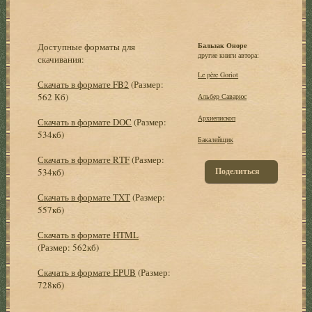
Доступные форматы для
Бальзак Оноре
другие книги автора:
скачивания:
Le père Goriot
Скачать в формате FB2
(Размер:
562 Кб)
Альбер Саварюс
Архиепископ
Скачать в формате DOC
(Размер:
534кб)
Бакалейщик
Скачать в формате RTF
(Размер:
Поделиться
534кб)
Скачать в формате TXT
(Размер:
557кб)
Скачать в формате HTML
(Размер: 562кб)
Скачать в формате EPUB
(Размер:
728кб)