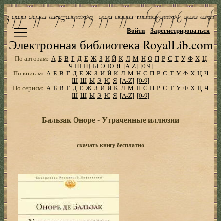
Войти
Зарегистрироваться
Электронная библиотека RoyalLib.com
По авторам:
А
Б
В
Г
Д
Е
Ж
З
И
Й
К
Л
М
Н
О
П
Р
С
Т
У
Ф
Х
Ц
Ч
Ш
Щ
Ы
Э
Ю
Я
[A-Z]
[0-9]
По книгам:
А
Б
В
Г
Д
Е
Ж
З
И
Й
К
Л
М
Н
О
П
Р
С
Т
У
Ф
Х
Ц
Ч
Ш
Щ
Ы
Э
Ю
Я
[A-Z]
[0-9]
По сериям:
А
Б
В
Г
Д
Е
Ж
З
И
Й
К
Л
М
Н
О
П
Р
С
Т
У
Ф
Х
Ц
Ч
Ш
Щ
Ы
Э
Ю
Я
[A-Z]
[0-9]
Бальзак Оноре - Утраченные иллюзии
скачать книгу бесплатно