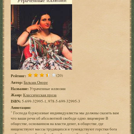
Рейтинг:
(20)
Автор:
Бальзак Оноре
Название:
Утраченные иллюзии
Жанр:
Классическая проза
ISBN:
5-699-32995-1, 978-5-699-32995-3
Аннотация:
" Господа буржуазные индивидуалисты мы должны сказать вам
что ваши речи об абсолютной свободе одно лицемерие В
обществе, основанном на власти денег, в обществе, где
нищенствуют массы трудящихся и тунеядствуют горстки бога