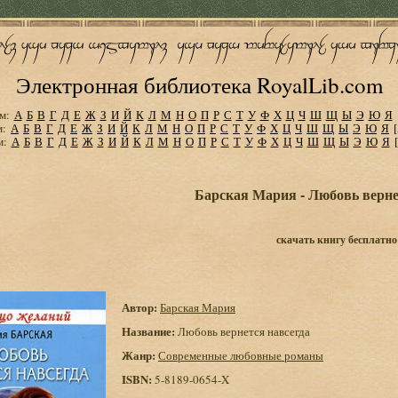
Электронная библиотека RoyalLib.com
м:
А
Б
В
Г
Д
Е
Ж
З
И
Й
К
Л
М
Н
О
П
Р
С
Т
У
Ф
Х
Ц
Ч
Ш
Щ
Ы
Э
Ю
Я
м:
А
Б
В
Г
Д
Е
Ж
З
И
Й
К
Л
М
Н
О
П
Р
С
Т
У
Ф
Х
Ц
Ч
Ш
Щ
Ы
Э
Ю
Я
м:
А
Б
В
Г
Д
Е
Ж
З
И
Й
К
Л
М
Н
О
П
Р
С
Т
У
Ф
Х
Ц
Ч
Ш
Щ
Ы
Э
Ю
Я
Барская Мария - Любовь верне
скачать книгу бесплатно
Автор:
Барская Мария
Название:
Любовь вернется навсегда
Жанр:
Современные любовные романы
ISBN:
5-8189-0654-X