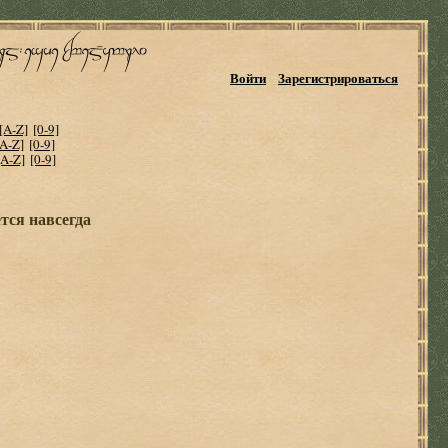
Войти
Зарегистрироваться
[A-Z]
[0-9]
[A-Z]
[0-9]
[A-Z]
[0-9]
тся навсегда