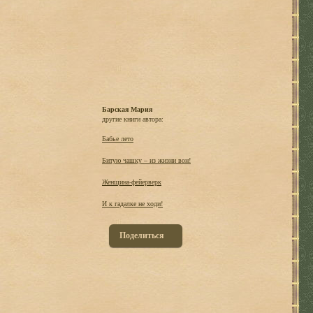
Барская Мария
другие книги автора:
Бабье лето
Битую чашку – из жизни вон!
Женщина-фейерверк
И к гадалке не ходи!
Поделиться