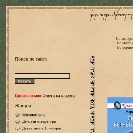
По автора
По книга
По серия
Поиск по сайту
Цитаты из книг
Ответы на вопросы
Жанры
Военное дело
Деловая литература
Детективы и Триллеры