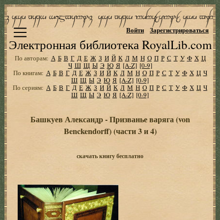
Войти
Зарегистрироваться
Электронная библиотека RoyalLib.com
По авторам:
А
Б
В
Г
Д
Е
Ж
З
И
Й
К
Л
М
Н
О
П
Р
С
Т
У
Ф
Х
Ц
Ч
Ш
Щ
Ы
Э
Ю
Я
[A-Z]
[0-9]
По книгам:
А
Б
В
Г
Д
Е
Ж
З
И
Й
К
Л
М
Н
О
П
Р
С
Т
У
Ф
Х
Ц
Ч
Ш
Щ
Ы
Э
Ю
Я
[A-Z]
[0-9]
По сериям:
А
Б
В
Г
Д
Е
Ж
З
И
Й
К
Л
М
Н
О
П
Р
С
Т
У
Ф
Х
Ц
Ч
Ш
Щ
Ы
Э
Ю
Я
[A-Z]
[0-9]
Башкуев Александр - Призванье варяга (von
Benckendorff) (части 3 и 4)
скачать книгу бесплатно