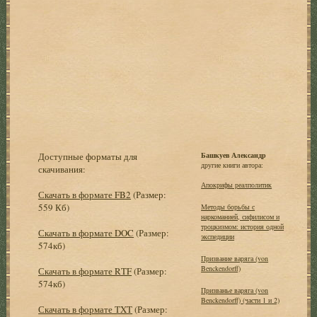
Доступные форматы для
Башкуев Александр
другие книги автора:
скачивания:
Апокрифы реалполитик
Скачать в формате FB2
(Размер:
559 Кб)
Методы борьбы с
наркоманией, сифилисом и
троцкизмом: история одной
Скачать в формате DOC
(Размер:
экспедиции
574кб)
Призвание варяга (von
Benckendorff)
Скачать в формате RTF
(Размер:
574кб)
Призванье варяга (von
Benckendorff) (части 1 и 2)
Скачать в формате TXT
(Размер: