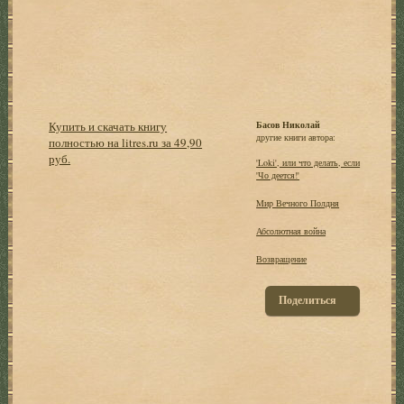
Купить и скачать книгу
Басов Николай
другие книги автора:
полностью на litres.ru за 49,90
руб.
'Loki', или что делать, если
'Чо деется!'
Mиp Вечного Полдня
Абсолютная война
Возвращение
Поделиться