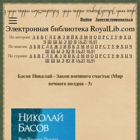
Войти
Зарегистрироваться
Электронная библиотека RoyalLib.com
По авторам:
А
Б
В
Г
Д
Е
Ж
З
И
Й
К
Л
М
Н
О
П
Р
С
Т
У
Ф
Х
Ц
Ч
Ш
Щ
Ы
Э
Ю
Я
[A-Z]
[0-9]
По книгам:
А
Б
В
Г
Д
Е
Ж
З
И
Й
К
Л
М
Н
О
П
Р
С
Т
У
Ф
Х
Ц
Ч
Ш
Щ
Ы
Э
Ю
Я
[A-Z]
[0-9]
По сериям:
А
Б
В
Г
Д
Е
Ж
З
И
Й
К
Л
М
Н
О
П
Р
С
Т
У
Ф
Х
Ц
Ч
Ш
Щ
Ы
Э
Ю
Я
[A-Z]
[0-9]
Басов Николай - Закон военного счастья (Мир
вечного полдня - 3)