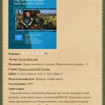
Рейтинг:
(0)
Автор:
Басов Николай
Название:
Закон военного счастья (Мир вечного полдня - 3)
Серия:
Фантастический боевик
ISBN:
5-7632-0866-8, 978-5-7632-0866-5
Издательский дом:
Армада, Альфа-книга
Год издания:
1999
Аннотация:
Город Боловск, обычный райцентр где-то на среднерусской
равнине, пора выпускных экзаменов&#8230; Однажды утром
люди просыпаются и обнаруживают, что оказались посреди