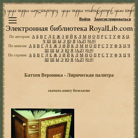
Войти
Зарегистрироваться
Электронная библиотека RoyalLib.com
По авторам:
А
Б
В
Г
Д
Е
Ж
З
И
Й
К
Л
М
Н
О
П
Р
С
Т
У
Ф
Х
Ц
Ч
Ш
Щ
Ы
Э
Ю
Я
[A-Z]
[0-9]
По книгам:
А
Б
В
Г
Д
Е
Ж
З
И
Й
К
Л
М
Н
О
П
Р
С
Т
У
Ф
Х
Ц
Ч
Ш
Щ
Ы
Э
Ю
Я
[A-Z]
[0-9]
По сериям:
А
Б
В
Г
Д
Е
Ж
З
И
Й
К
Л
М
Н
О
П
Р
С
Т
У
Ф
Х
Ц
Ч
Ш
Щ
Ы
Э
Ю
Я
[A-Z]
[0-9]
Батхен Вероника - Лирическая палитра
скачать книгу бесплатно