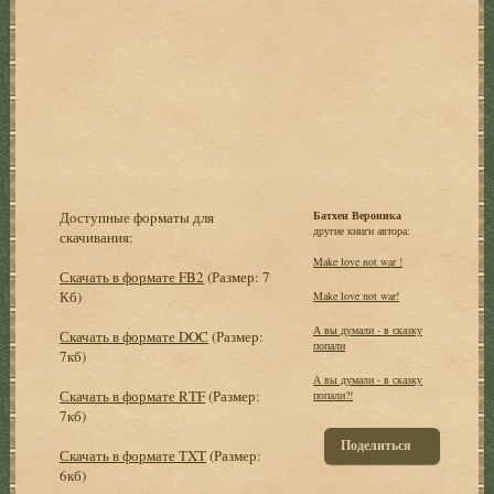
Доступные форматы для
Батхен Вероника
другие книги автора:
скачивания:
Make love not war !
Скачать в формате FB2
(Размер: 7
Кб)
Make love not war!
А вы думали - в сказку
Скачать в формате DOC
(Размер:
попали
7кб)
А вы думали - в сказку
Скачать в формате RTF
(Размер:
попали?!
7кб)
Поделиться
Скачать в формате TXT
(Размер:
6кб)