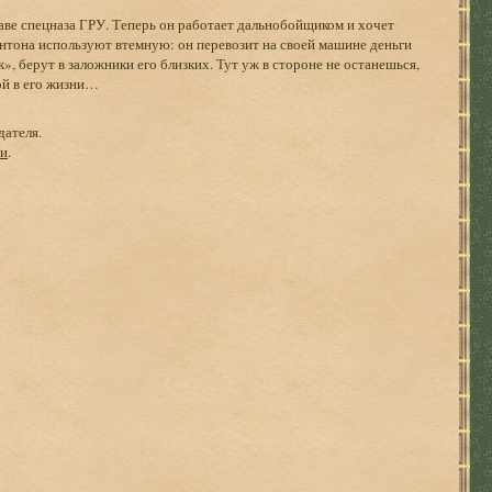
аве спецназа ГРУ. Теперь он работает дальнобойщиком и хочет
 Антона используют втемную: он перевозит на своей машине деньги
к», берут в заложники его близких. Тут уж в стороне не останешься,
ой в его жизни…
дателя.
ги
.