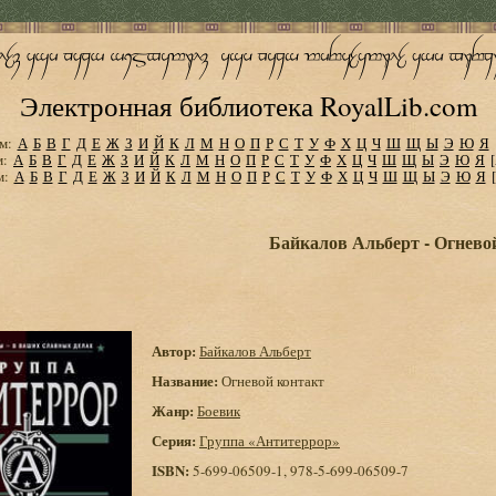
Электронная библиотека RoyalLib.com
м:
А
Б
В
Г
Д
Е
Ж
З
И
Й
К
Л
М
Н
О
П
Р
С
Т
У
Ф
Х
Ц
Ч
Ш
Щ
Ы
Э
Ю
Я
м:
А
Б
В
Г
Д
Е
Ж
З
И
Й
К
Л
М
Н
О
П
Р
С
Т
У
Ф
Х
Ц
Ч
Ш
Щ
Ы
Э
Ю
Я
м:
А
Б
В
Г
Д
Е
Ж
З
И
Й
К
Л
М
Н
О
П
Р
С
Т
У
Ф
Х
Ц
Ч
Ш
Щ
Ы
Э
Ю
Я
Байкалов Альберт - Огнево
Автор:
Байкалов Альберт
Название:
Огневой контакт
Жанр:
Боевик
Серия:
Группа «Антитеррор»
ISBN:
5-699-06509-1, 978-5-699-06509-7