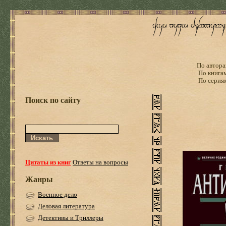
По автора
По книга
По серия
Поиск по сайту
Цитаты из книг
Ответы на вопросы
Жанры
Военное дело
Деловая литература
Детективы и Триллеры