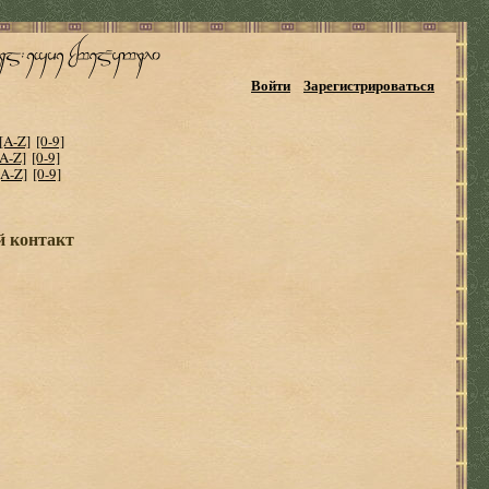
Войти
Зарегистрироваться
[A-Z]
[0-9]
[A-Z]
[0-9]
[A-Z]
[0-9]
й контакт