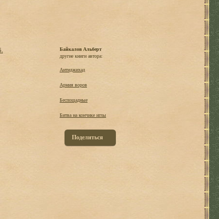
б.
Байкалов Альберт
другие книги автора:
Антиджихад
Армия воров
Беспощадные
Битва на кончике иглы
Поделиться