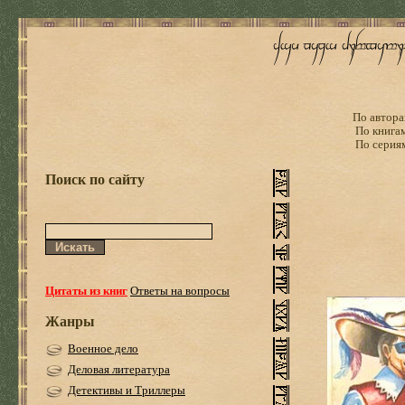
По автора
По книга
По серия
Поиск по сайту
Цитаты из книг
Ответы на вопросы
Жанры
Военное дело
Деловая литература
Детективы и Триллеры