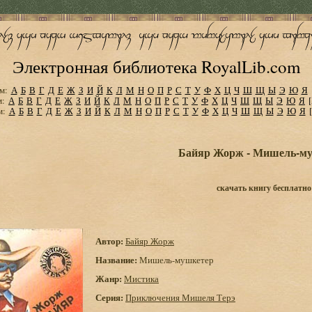
Электронная библиотека RoyalLib.com
м:
А
Б
В
Г
Д
Е
Ж
З
И
Й
К
Л
М
Н
О
П
Р
С
Т
У
Ф
Х
Ц
Ч
Ш
Щ
Ы
Э
Ю
Я
м:
А
Б
В
Г
Д
Е
Ж
З
И
Й
К
Л
М
Н
О
П
Р
С
Т
У
Ф
Х
Ц
Ч
Ш
Щ
Ы
Э
Ю
Я
м:
А
Б
В
Г
Д
Е
Ж
З
И
Й
К
Л
М
Н
О
П
Р
С
Т
У
Ф
Х
Ц
Ч
Ш
Щ
Ы
Э
Ю
Я
Байяр Жорж - Мишель-м
скачать книгу бесплатно
Автор:
Байяр Жорж
Название:
Мишель-мушкетер
Жанр:
Мистика
Серия:
Приключения Мишеля Терэ