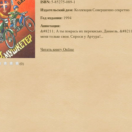
ISBN:
5-85275-089-1
Издательский дом:
Коллекция Совершенно секретно
Год издания:
1994
Аннотация:
&#8211; А ты покрась их перекисью, Даниель, &#8211
меня только свои. Спроси у Артура!...
Читать книгу Online
(0)