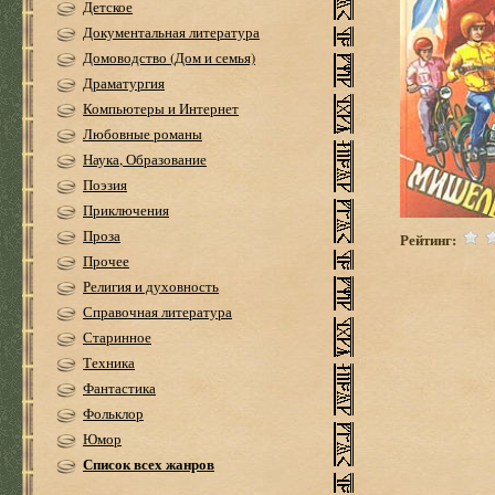
Детское
Документальная литература
Домоводство (Дом и семья)
Драматургия
Компьютеры и Интернет
Любовные романы
Наука, Образование
Поэзия
Приключения
Проза
Рейтинг:
Прочее
Религия и духовность
Справочная литература
Старинное
Техника
Фантастика
Фольклор
Юмор
Список всех жанров