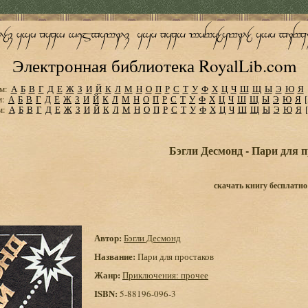
Электронная библиотека RoyalLib.com
м:
А
Б
В
Г
Д
Е
Ж
З
И
Й
К
Л
М
Н
О
П
Р
С
Т
У
Ф
Х
Ц
Ч
Ш
Щ
Ы
Э
Ю
Я
м:
А
Б
В
Г
Д
Е
Ж
З
И
Й
К
Л
М
Н
О
П
Р
С
Т
У
Ф
Х
Ц
Ч
Ш
Щ
Ы
Э
Ю
Я
м:
А
Б
В
Г
Д
Е
Ж
З
И
Й
К
Л
М
Н
О
П
Р
С
Т
У
Ф
Х
Ц
Ч
Ш
Щ
Ы
Э
Ю
Я
Бэгли Десмонд - Пари для 
скачать книгу бесплатно
Автор:
Бэгли Десмонд
Название:
Пари для простаков
Жанр:
Приключения: прочее
ISBN:
5-88196-096-3