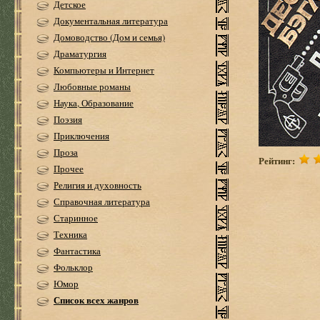
Детское
Документальная литература
Домоводство (Дом и семья)
Драматургия
Компьютеры и Интернет
Любовные романы
Наука, Образование
Поэзия
Приключения
Проза
Рейтинг:
Прочее
Религия и духовность
Справочная литература
Старинное
Техника
Фантастика
Фольклор
Юмор
Список всех жанров