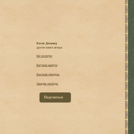
Бэгли Десмонд
другие книги автора:
Бег вслепую
Бегущие наобум
Высокая цитадель
Западня свободы
Поделиться