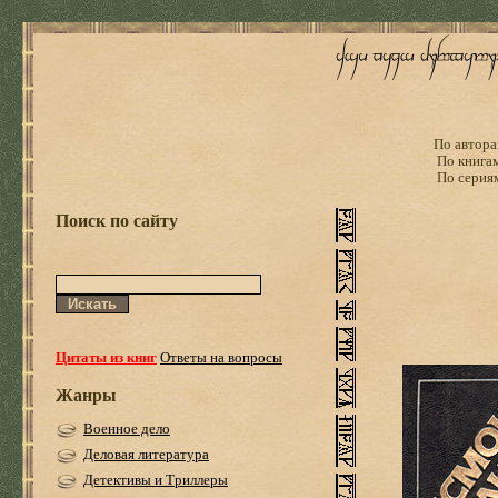
По автора
По книга
По серия
Поиск по сайту
Цитаты из книг
Ответы на вопросы
Жанры
Военное дело
Деловая литература
Детективы и Триллеры