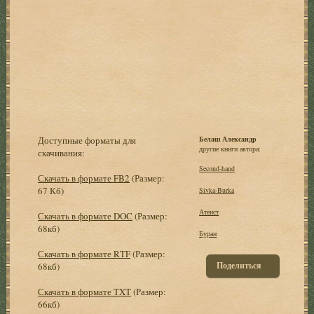
Доступные форматы для
Белаш Александр
другие книги автора:
скачивания:
Second-hand
Скачать в формате FB2
(Размер:
67 Кб)
Sivka-Burka
Атеист
Скачать в формате DOC
(Размер:
68кб)
Буран
Скачать в формате RTF
(Размер:
Поделиться
68кб)
Скачать в формате TXT
(Размер:
66кб)