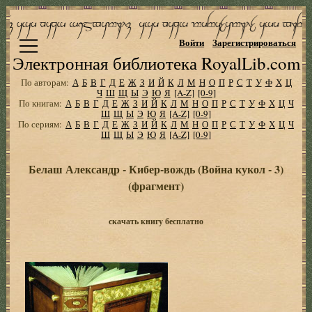
Войти
Зарегистрироваться
Электронная библиотека RoyalLib.com
По авторам:
А
Б
В
Г
Д
Е
Ж
З
И
Й
К
Л
М
Н
О
П
Р
С
Т
У
Ф
Х
Ц
Ч
Ш
Щ
Ы
Э
Ю
Я
[A-Z]
[0-9]
По книгам:
А
Б
В
Г
Д
Е
Ж
З
И
Й
К
Л
М
Н
О
П
Р
С
Т
У
Ф
Х
Ц
Ч
Ш
Щ
Ы
Э
Ю
Я
[A-Z]
[0-9]
По сериям:
А
Б
В
Г
Д
Е
Ж
З
И
Й
К
Л
М
Н
О
П
Р
С
Т
У
Ф
Х
Ц
Ч
Ш
Щ
Ы
Э
Ю
Я
[A-Z]
[0-9]
Белаш Александр - Кибер-вождь (Война кукол - 3)
(фрагмент)
скачать книгу бесплатно