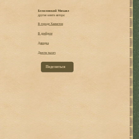
Белиловский Михаил
другие книги автора:
В городе Хаимстон
В дрейделе
Давидка
Двести тысяч
Поделиться