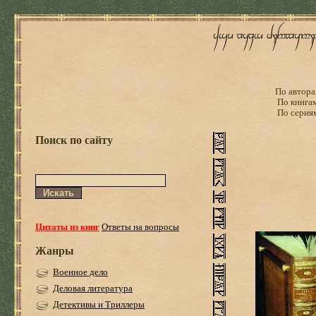
По автора
По книга
По серия
Поиск по сайту
Цитаты из книг
Ответы на вопросы
Жанры
Военное дело
Деловая литература
Детективы и Триллеры