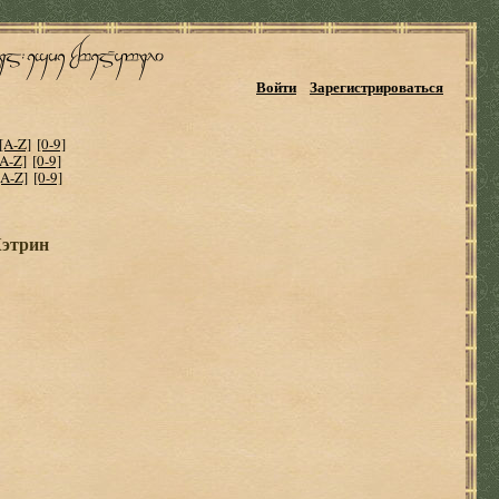
Войти
Зарегистрироваться
[A-Z]
[0-9]
[A-Z]
[0-9]
[A-Z]
[0-9]
Кэтрин