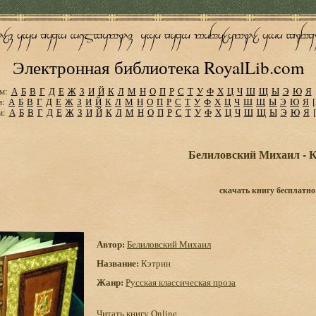
Электронная библиотека RoyalLib.com
м:
А
Б
В
Г
Д
Е
Ж
З
И
Й
К
Л
М
Н
О
П
Р
С
Т
У
Ф
Х
Ц
Ч
Ш
Щ
Ы
Э
Ю
Я
м:
А
Б
В
Г
Д
Е
Ж
З
И
Й
К
Л
М
Н
О
П
Р
С
Т
У
Ф
Х
Ц
Ч
Ш
Щ
Ы
Э
Ю
Я
м:
А
Б
В
Г
Д
Е
Ж
З
И
Й
К
Л
М
Н
О
П
Р
С
Т
У
Ф
Х
Ц
Ч
Ш
Щ
Ы
Э
Ю
Я
Белиловский Михаил - 
скачать книгу бесплатно
Автор:
Белиловский Михаил
Название:
Кэтрин
Жанр:
Русская классическая проза
Читать книгу Online