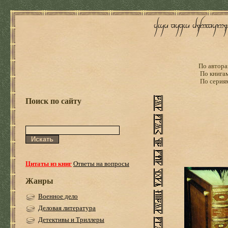
По автора
По книга
По серия
Поиск по сайту
Цитаты из книг
Ответы на вопросы
Жанры
Военное дело
Деловая литература
Детективы и Триллеры