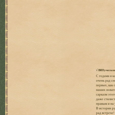
√
ВЯПучеглаз
С годами я к
очень рад сн
первых, как 
наших новато
сарказм этог
даже стилист
правым и на 
В истории ру
рад встрече!