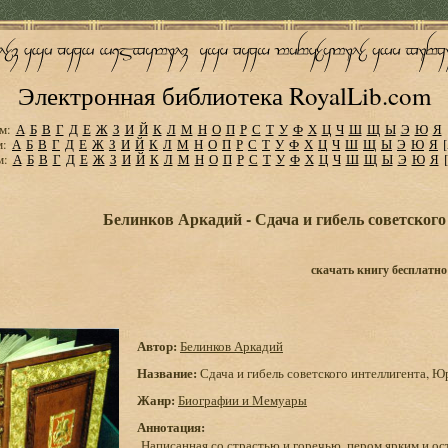
Электронная библиотека RoyalLib.com
м:
А
Б
В
Г
Д
Е
Ж
З
И
Й
К
Л
М
Н
О
П
Р
С
Т
У
Ф
Х
Ц
Ч
Ш
Щ
Ы
Э
Ю
Я
м:
А
Б
В
Г
Д
Е
Ж
З
И
Й
К
Л
М
Н
О
П
Р
С
Т
У
Ф
Х
Ц
Ч
Ш
Щ
Ы
Э
Ю
Я
м:
А
Б
В
Г
Д
Е
Ж
З
И
Й
К
Л
М
Н
О
П
Р
С
Т
У
Ф
Х
Ц
Ч
Ш
Щ
Ы
Э
Ю
Я
Белинков Аркадий - Сдача и гибель советског
скачать книгу бесплатно
Автор:
Белинков Аркадий
Название:
Сдача и гибель советского интеллигента, 
Жанр:
Биографии и Мемуары
Аннотация:
Написанная со страстью и горечью, пером ярким и ос