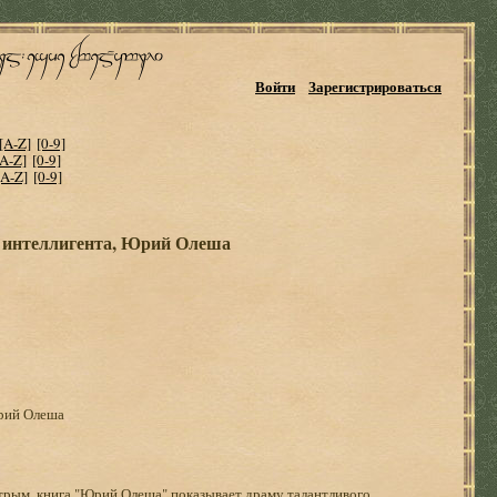
Войти
Зарегистрироваться
[A-Z]
[0-9]
[A-Z]
[0-9]
[A-Z]
[0-9]
о интеллигента, Юрий Олеша
Юрий Олеша
трым, книга "Юрий Олеша" показывает драму талантливого