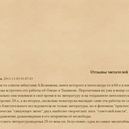
Отзывы читателей
ов
, 2013-11-03 01:07:43
ак-то совсем забыл имя А.Белинкова, книги которого я читал когда-то в 60-е в ю
ова встретить его работы об Олеше и Тынянове. Перечитывая их уже в конце со
сильно они повлияли в своё время и на литературу и на тогдашнюю интеллект
рских 20-х, а во-вторых, насколько новаторски выглядят сами эти работы по с
о блистательного исследователя не только литературы, но и феномена "приспос
ически "связующее звено" двух наиболее творческих эпох "советской власти",
удивление дальновидным в его неприятии её несвободы.
сского литературоведенья 20-го века он, безусловно, одна из самых масштабн