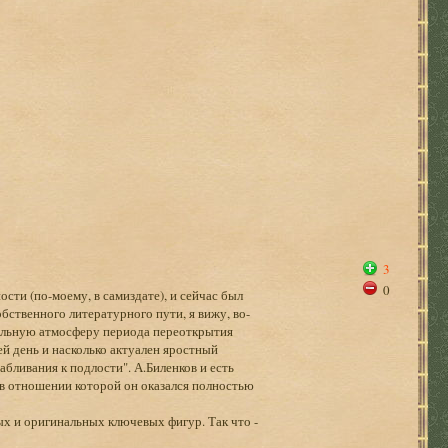
3
0
ности (по-моему, в самиздате), и сейчас был
бственного литературного пути, я вижу, во-
уальную атмосферу периода переоткрытия
ей день и насколько актуален яростный
абливания к подлости". А.Биленков и есть
 в отношении которой он оказался полностью
ых и оригинальных ключевых фигур. Так что -