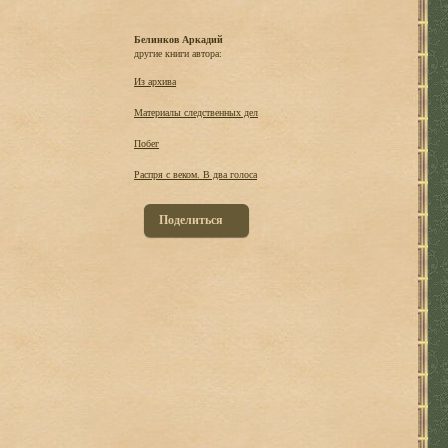
Белинков Аркадий
другие книги автора:
Из архива
Материалы следственных дел
Побег
Распря с веком. В два голоса
Поделиться