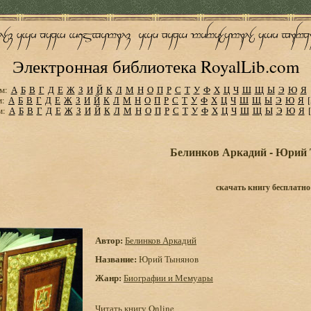
Электронная библиотека RoyalLib.com
м:
А
Б
В
Г
Д
Е
Ж
З
И
Й
К
Л
М
Н
О
П
Р
С
Т
У
Ф
Х
Ц
Ч
Ш
Щ
Ы
Э
Ю
Я
м:
А
Б
В
Г
Д
Е
Ж
З
И
Й
К
Л
М
Н
О
П
Р
С
Т
У
Ф
Х
Ц
Ч
Ш
Щ
Ы
Э
Ю
Я
м:
А
Б
В
Г
Д
Е
Ж
З
И
Й
К
Л
М
Н
О
П
Р
С
Т
У
Ф
Х
Ц
Ч
Ш
Щ
Ы
Э
Ю
Я
Белинков Аркадий - Юрий
скачать книгу бесплатно
Автор:
Белинков Аркадий
Название:
Юрий Тынянов
Жанр:
Биографии и Мемуары
Читать книгу Online