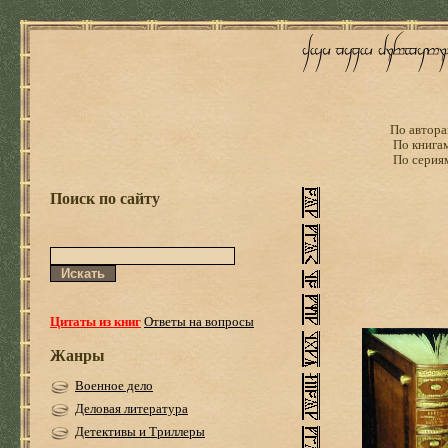
По автора
По книга
По серия
Поиск по сайту
Цитаты из книг
Ответы на вопросы
Жанры
Военное дело
Деловая литература
Детективы и Триллеры