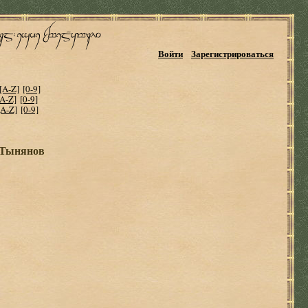
Войти
Зарегистрироваться
[A-Z]
[0-9]
[A-Z]
[0-9]
[A-Z]
[0-9]
 Тынянов