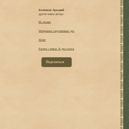
Белинков Аркадий
другие книги автора:
Из архива
Материалы следственных дел
Побег
Распря с веком. В два голоса
Поделиться