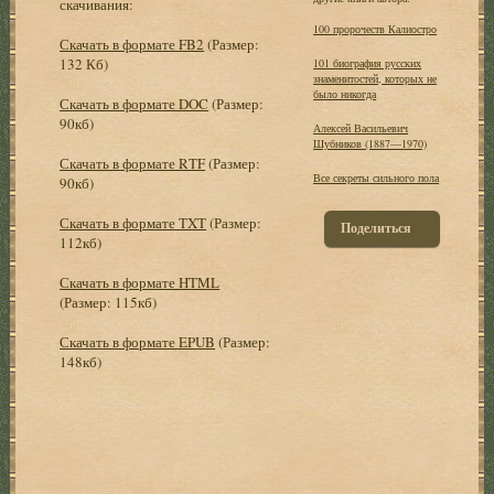
скачивания:
100 пророчеств Калиостро
Скачать в формате FB2
(Размер:
132 Кб)
101 биография русских
знаменитостей, которых не
было никогда
Скачать в формате DOC
(Размер:
90кб)
Алексей Васильевич
Шубников (1887—1970)
Скачать в формате RTF
(Размер:
Все секреты сильного пола
90кб)
Скачать в формате TXT
(Размер:
Поделиться
112кб)
Скачать в формате HTML
(Размер: 115кб)
Скачать в формате EPUB
(Размер:
148кб)