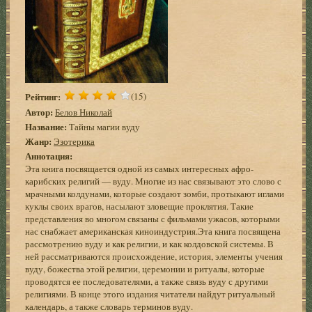
Рейтинг:
(15)
Автор:
Белов Николай
Название:
Тайны магии вуду
Жанр:
Эзотерика
Аннотация:
Эта книга посвящается одной из самых интересных афро-
карибских религий — вуду. Многие из нас связывают это слово с
мрачными колдунами, которые создают зомби, протыкают иглами
куклы своих врагов, насылают зловещие проклятия. Такие
представления во многом связаны с фильмами ужасов, которыми
нас снабжает американская киноиндустрия.Эта книга посвящена
рассмотрению вуду и как религии, и как колдовской системы. В
ней рассматриваются происхождение, история, элементы учения
вуду, божества этой религии, церемонии и ритуалы, которые
проводятся ее последователями, а также связь вуду с другими
религиями. В конце этого издания читатели найдут ритуальный
календарь, а также словарь терминов вуду.