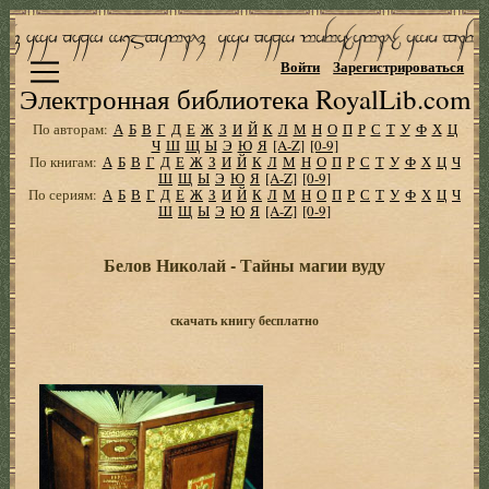
Войти
Зарегистрироваться
Электронная библиотека RoyalLib.com
По авторам:
А
Б
В
Г
Д
Е
Ж
З
И
Й
К
Л
М
Н
О
П
Р
С
Т
У
Ф
Х
Ц
Ч
Ш
Щ
Ы
Э
Ю
Я
[A-Z]
[0-9]
По книгам:
А
Б
В
Г
Д
Е
Ж
З
И
Й
К
Л
М
Н
О
П
Р
С
Т
У
Ф
Х
Ц
Ч
Ш
Щ
Ы
Э
Ю
Я
[A-Z]
[0-9]
По сериям:
А
Б
В
Г
Д
Е
Ж
З
И
Й
К
Л
М
Н
О
П
Р
С
Т
У
Ф
Х
Ц
Ч
Ш
Щ
Ы
Э
Ю
Я
[A-Z]
[0-9]
Белов Николай - Тайны магии вуду
скачать книгу бесплатно