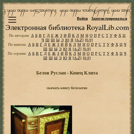
Войти
Зарегистрироваться
Электронная библиотека RoyalLib.com
По авторам:
А
Б
В
Г
Д
Е
Ж
З
И
Й
К
Л
М
Н
О
П
Р
С
Т
У
Ф
Х
Ц
Ч
Ш
Щ
Ы
Э
Ю
Я
[A-Z]
[0-9]
По книгам:
А
Б
В
Г
Д
Е
Ж
З
И
Й
К
Л
М
Н
О
П
Р
С
Т
У
Ф
Х
Ц
Ч
Ш
Щ
Ы
Э
Ю
Я
[A-Z]
[0-9]
По сериям:
А
Б
В
Г
Д
Е
Ж
З
И
Й
К
Л
М
Н
О
П
Р
С
Т
У
Ф
Х
Ц
Ч
Ш
Щ
Ы
Э
Ю
Я
[A-Z]
[0-9]
Белов Руслан - Конец Клита
скачать книгу бесплатно