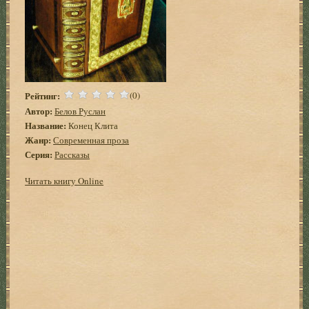
Рейтинг:
(0)
Автор:
Белов Руслан
Название:
Конец Клита
Жанр:
Современная проза
Серия:
Рассказы
Читать книгу Online