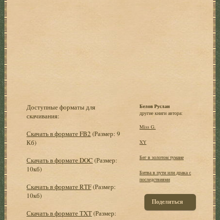
Доступные форматы для
Белов Руслан
другие книги автора:
скачивания:
Miss G.
Скачать в формате FB2
(Размер: 9
Кб)
XY
Бег в золотом тумане
Скачать в формате DOC
(Размер:
10кб)
Битва в пути или драка с
последствиями
Скачать в формате RTF
(Размер:
10кб)
Поделиться
Скачать в формате TXT
(Размер: