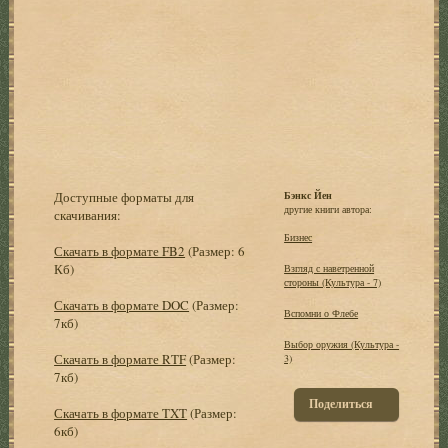
Доступные форматы для
Бэнкс Йен
другие книги автора:
скачивания:
Бизнес
Скачать в формате FB2
(Размер: 6
Кб)
Взгляд с наветренной
стороны (Культура - 7)
Скачать в формате DOC
(Размер:
Вспомни о Флебе
7кб)
Выбор оружия (Культура -
Скачать в формате RTF
(Размер:
3)
7кб)
Поделиться
Скачать в формате TXT
(Размер:
6кб)