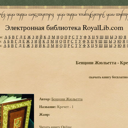
Электронная библиотека RoyalLib.com
м:
А
Б
В
Г
Д
Е
Ж
З
И
Й
К
Л
М
Н
О
П
Р
С
Т
У
Ф
Х
Ц
Ч
Ш
Щ
Ы
Э
Ю
Я
м:
А
Б
В
Г
Д
Е
Ж
З
И
Й
К
Л
М
Н
О
П
Р
С
Т
У
Ф
Х
Ц
Ч
Ш
Щ
Ы
Э
Ю
Я
м:
А
Б
В
Г
Д
Е
Ж
З
И
Й
К
Л
М
Н
О
П
Р
С
Т
У
Ф
Х
Ц
Ч
Ш
Щ
Ы
Э
Ю
Я
Бенцони Жюльетта - Креч
скачать книгу бесплатно
Автор:
Бенцони Жюльетта
Название:
Кречет - 1
Жанр:
Читать книгу Online