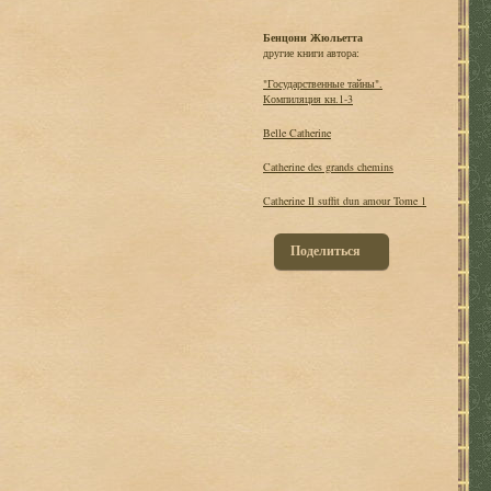
Бенцони Жюльетта
другие книги автора:
"Государственные тайны".
Компиляция кн.1-3
Belle Catherine
Catherine des grands chemins
Catherine Il suffit dun amour Tome 1
Поделиться