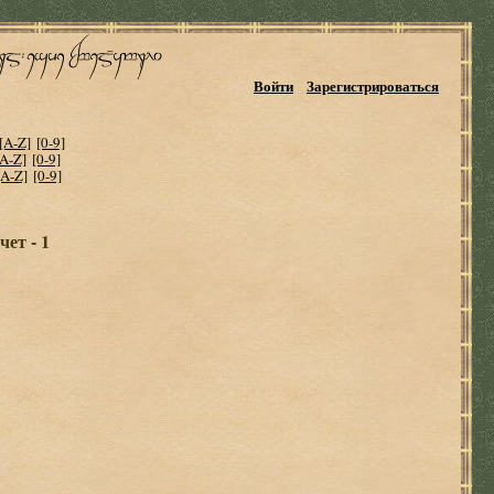
Войти
Зарегистрироваться
[A-Z]
[0-9]
[A-Z]
[0-9]
[A-Z]
[0-9]
ет - 1