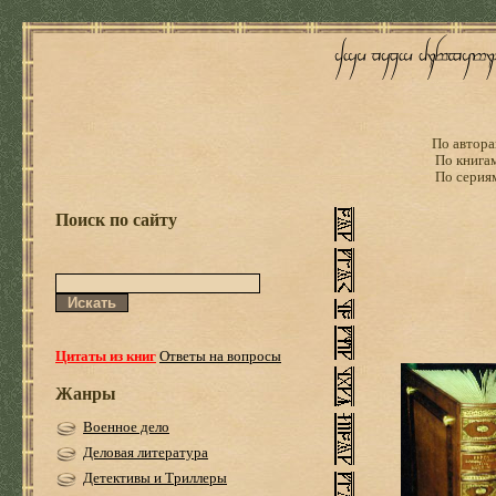
По автора
По книга
По серия
Поиск по сайту
Цитаты из книг
Ответы на вопросы
Жанры
Военное дело
Деловая литература
Детективы и Триллеры