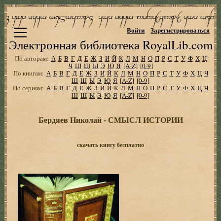
Войти
Зарегистрироваться
Электронная библиотека RoyalLib.com
По авторам:
А
Б
В
Г
Д
Е
Ж
З
И
Й
К
Л
М
Н
О
П
Р
С
Т
У
Ф
Х
Ц
Ч
Ш
Щ
Ы
Э
Ю
Я
[A-Z]
[0-9]
По книгам:
А
Б
В
Г
Д
Е
Ж
З
И
Й
К
Л
М
Н
О
П
Р
С
Т
У
Ф
Х
Ц
Ч
Ш
Щ
Ы
Э
Ю
Я
[A-Z]
[0-9]
По сериям:
А
Б
В
Г
Д
Е
Ж
З
И
Й
К
Л
М
Н
О
П
Р
С
Т
У
Ф
Х
Ц
Ч
Ш
Щ
Ы
Э
Ю
Я
[A-Z]
[0-9]
Бердяев Николай - СМЫСЛ ИСТОРИИ
скачать книгу бесплатно