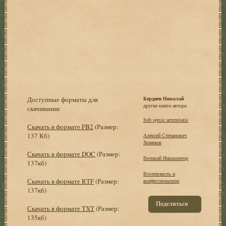
Доступные форматы для
Бердяев Николай
другие книги автора:
скачивания:
Sub specie aeternitatis
Скачать в формате FB2
(Размер:
137 Кб)
Алексей Степанович
Хомяков
Скачать в формате DOC
(Размер:
Великий Инквизитор
137кб)
Вселенскость и
Скачать в формате RTF
(Размер:
конфессионализм
137кб)
Поделиться
Скачать в формате TXT
(Размер:
135кб)