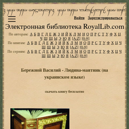
Войти
Зарегистрироваться
Электронная библиотека RoyalLib.com
По авторам:
А
Б
В
Г
Д
Е
Ж
З
И
Й
К
Л
М
Н
О
П
Р
С
Т
У
Ф
Х
Ц
Ч
Ш
Щ
Ы
Э
Ю
Я
[A-Z]
[0-9]
По книгам:
А
Б
В
Г
Д
Е
Ж
З
И
Й
К
Л
М
Н
О
П
Р
С
Т
У
Ф
Х
Ц
Ч
Ш
Щ
Ы
Э
Ю
Я
[A-Z]
[0-9]
По сериям:
А
Б
В
Г
Д
Е
Ж
З
И
Й
К
Л
М
Н
О
П
Р
С
Т
У
Ф
Х
Ц
Ч
Ш
Щ
Ы
Э
Ю
Я
[A-Z]
[0-9]
Бережной Василий - Людина-маятник (на
украинском языке)
скачать книгу бесплатно