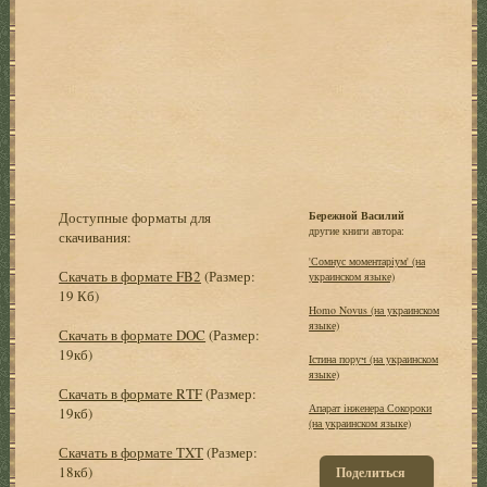
Доступные форматы для
Бережной Василий
другие книги автора:
скачивания:
'Сомнус моментарiум' (на
Скачать в формате FB2
(Размер:
украинском языке)
19 Кб)
Homo Novus (на украинском
языке)
Скачать в формате DOC
(Размер:
19кб)
Iстина поруч (на украинском
языке)
Скачать в формате RTF
(Размер:
Апарат iнженера Сокороки
19кб)
(на украинском языке)
Скачать в формате TXT
(Размер:
18кб)
Поделиться