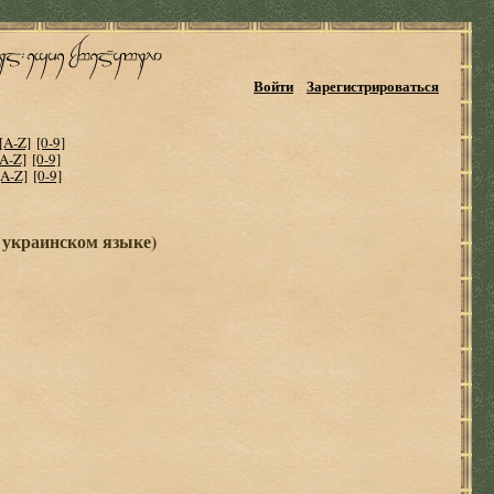
Войти
Зарегистрироваться
[A-Z]
[0-9]
[A-Z]
[0-9]
[A-Z]
[0-9]
 украинском языке)