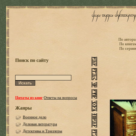
По автора
По книга
По серия
Поиск по сайту
Цитаты из книг
Ответы на вопросы
Жанры
Военное дело
Деловая литература
Детективы и Триллеры