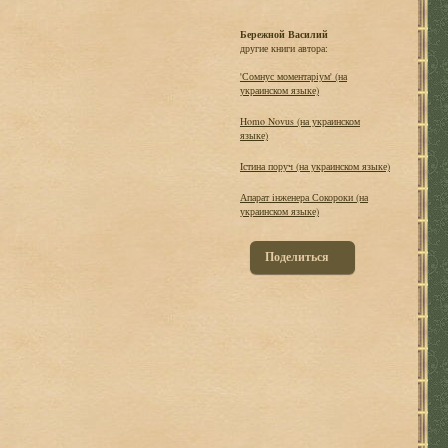
Бережной Василий
другие книги автора:
'Сомнус моментарiум' (на
украинском языке)
Homo Novus (на украинском
языке)
Iстина поруч (на украинском языке)
Апарат iнженера Сокороки (на
украинском языке)
Поделиться