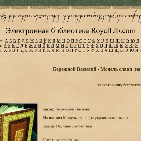
Электронная библиотека RoyalLib.com
м:
А
Б
В
Г
Д
Е
Ж
З
И
Й
К
Л
М
Н
О
П
Р
С
Т
У
Ф
Х
Ц
Ч
Ш
Щ
Ы
Э
Ю
Я
м:
А
Б
В
Г
Д
Е
Ж
З
И
Й
К
Л
М
Н
О
П
Р
С
Т
У
Ф
Х
Ц
Ч
Ш
Щ
Ы
Э
Ю
Я
м:
А
Б
В
Г
Д
Е
Ж
З
И
Й
К
Л
М
Н
О
П
Р
С
Т
У
Ф
Х
Ц
Ч
Ш
Щ
Ы
Э
Ю
Я
Бережной Василий - Модель слави (на
скачать книгу бесплатно
Автор:
Бережной Василий
Название:
Модель слави (на украинском языке)
Жанр:
Научная фантастика
Читать книгу Online