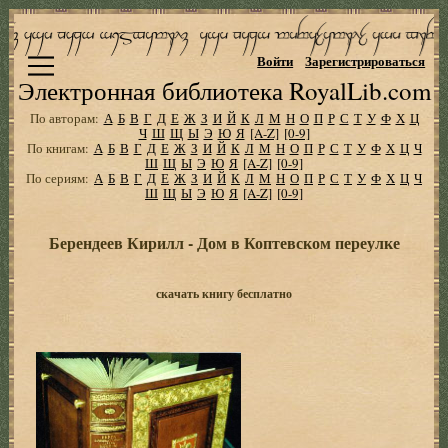
Войти
Зарегистрироваться
Электронная библиотека RoyalLib.com
По авторам:
А
Б
В
Г
Д
Е
Ж
З
И
Й
К
Л
М
Н
О
П
Р
С
Т
У
Ф
Х
Ц
Ч
Ш
Щ
Ы
Э
Ю
Я
[A-Z]
[0-9]
По книгам:
А
Б
В
Г
Д
Е
Ж
З
И
Й
К
Л
М
Н
О
П
Р
С
Т
У
Ф
Х
Ц
Ч
Ш
Щ
Ы
Э
Ю
Я
[A-Z]
[0-9]
По сериям:
А
Б
В
Г
Д
Е
Ж
З
И
Й
К
Л
М
Н
О
П
Р
С
Т
У
Ф
Х
Ц
Ч
Ш
Щ
Ы
Э
Ю
Я
[A-Z]
[0-9]
Берендеев Кирилл - Дом в Коптевском переулке
скачать книгу бесплатно