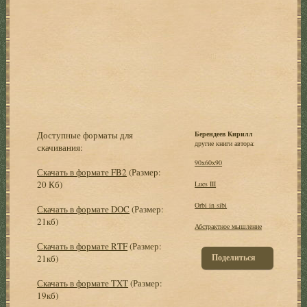
Доступные форматы для
Берендеев Кирилл
другие книги автора:
скачивания:
90х60х90
Скачать в формате FB2
(Размер:
20 Кб)
Lues III
Orbi in sibi
Скачать в формате DOC
(Размер:
21кб)
Абстрактное мышление
Скачать в формате RTF
(Размер:
Поделиться
21кб)
Скачать в формате TXT
(Размер:
19кб)