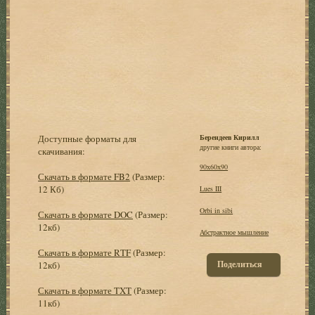
Доступные форматы для
Берендеев Кирилл
другие книги автора:
скачивания:
90х60х90
Скачать в формате FB2
(Размер:
12 Кб)
Lues III
Orbi in sibi
Скачать в формате DOC
(Размер:
12кб)
Абстрактное мышление
Скачать в формате RTF
(Размер:
Поделиться
12кб)
Скачать в формате TXT
(Размер:
11кб)