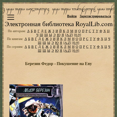
Войти
Зарегистрироваться
Электронная библиотека RoyalLib.com
По авторам:
А
Б
В
Г
Д
Е
Ж
З
И
Й
К
Л
М
Н
О
П
Р
С
Т
У
Ф
Х
Ц
Ч
Ш
Щ
Ы
Э
Ю
Я
[A-Z]
[0-9]
По книгам:
А
Б
В
Г
Д
Е
Ж
З
И
Й
К
Л
М
Н
О
П
Р
С
Т
У
Ф
Х
Ц
Ч
Ш
Щ
Ы
Э
Ю
Я
[A-Z]
[0-9]
По сериям:
А
Б
В
Г
Д
Е
Ж
З
И
Й
К
Л
М
Н
О
П
Р
С
Т
У
Ф
Х
Ц
Ч
Ш
Щ
Ы
Э
Ю
Я
[A-Z]
[0-9]
Березин Федор - Покушение на Еву