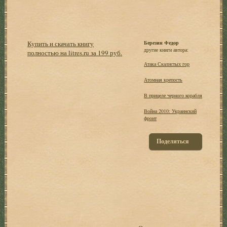
Купить и скачать книгу
Березин Федор
другие книги автора:
полностью на litres.ru за 199 руб.
Атака Скалистых гор
Атомная крепость
В прицеле черного корабля
Война 2010: Украинский
фронт
Поделиться