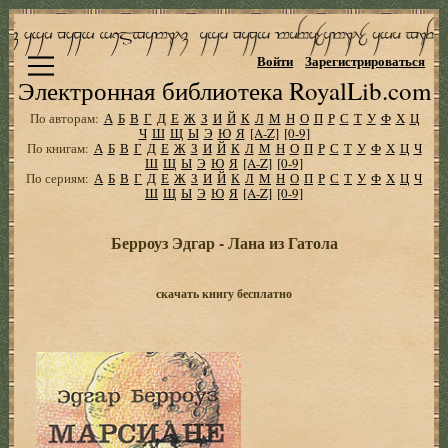
Войти
Зарегистрироваться
Электронная библиотека RoyalLib.com
По авторам:
А
Б
В
Г
Д
Е
Ж
З
И
Й
К
Л
М
Н
О
П
Р
С
Т
У
Ф
Х
Ц
Ч
Ш
Щ
Ы
Э
Ю
Я
[A-Z]
[0-9]
По книгам:
А
Б
В
Г
Д
Е
Ж
З
И
Й
К
Л
М
Н
О
П
Р
С
Т
У
Ф
Х
Ц
Ч
Ш
Щ
Ы
Э
Ю
Я
[A-Z]
[0-9]
По сериям:
А
Б
В
Г
Д
Е
Ж
З
И
Й
К
Л
М
Н
О
П
Р
С
Т
У
Ф
Х
Ц
Ч
Ш
Щ
Ы
Э
Ю
Я
[A-Z]
[0-9]
Берроуз Эдгар - Лана из Гатола
скачать книгу бесплатно