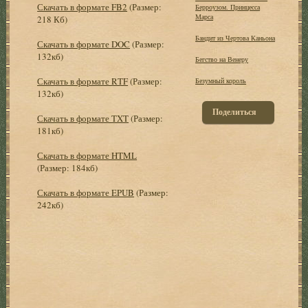
Скачать в формате FB2
(Размер:
Берроузом. Принцесса
Марса
218 Кб)
Бандит из Чертова Каньона
Скачать в формате DOC
(Размер:
132кб)
Бегство на Венеру
Скачать в формате RTF
(Размер:
Безумный король
132кб)
Поделиться
Скачать в формате TXT
(Размер:
181кб)
Скачать в формате HTML
(Размер: 184кб)
Скачать в формате EPUB
(Размер:
242кб)