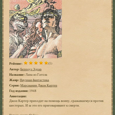
Рейтинг:
(1)
Автор:
Берроуз Эдгар
Название:
Лана из Гатола
Жанр:
Научная фантастика
Серия:
Марсианин Джон Картер
Год издания:
1948
Аннотация:
Джон Картер приходит на помощь воину, сражавшемуся против
шестерых. И за это его приговаривают к смерти.
Читать книгу Online