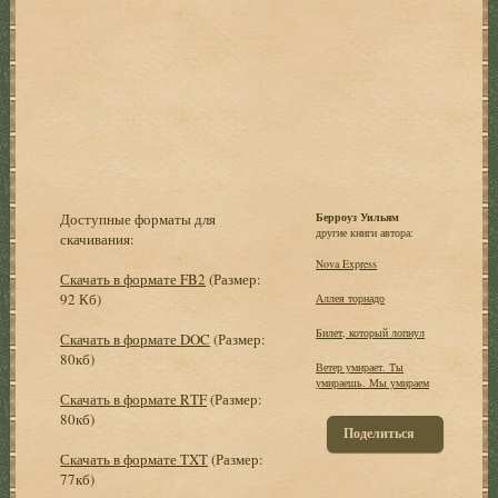
Доступные форматы для
Берроуз Уильям
другие книги автора:
скачивания:
Nova Express
Скачать в формате FB2
(Размер:
92 Кб)
Аллея торнадо
Билет, который лопнул
Скачать в формате DOC
(Размер:
80кб)
Ветер умирает. Ты
умираешь. Мы умираем
Скачать в формате RTF
(Размер:
80кб)
Поделиться
Скачать в формате TXT
(Размер:
77кб)