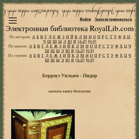
Войти
Зарегистрироваться
Электронная библиотека RoyalLib.com
По авторам:
А
Б
В
Г
Д
Е
Ж
З
И
Й
К
Л
М
Н
О
П
Р
С
Т
У
Ф
Х
Ц
Ч
Ш
Щ
Ы
Э
Ю
Я
[A-Z]
[0-9]
По книгам:
А
Б
В
Г
Д
Е
Ж
З
И
Й
К
Л
М
Н
О
П
Р
С
Т
У
Ф
Х
Ц
Ч
Ш
Щ
Ы
Э
Ю
Я
[A-Z]
[0-9]
По сериям:
А
Б
В
Г
Д
Е
Ж
З
И
Й
К
Л
М
Н
О
П
Р
С
Т
У
Ф
Х
Ц
Ч
Ш
Щ
Ы
Э
Ю
Я
[A-Z]
[0-9]
Берроуз Уильям - Пидор
скачать книгу бесплатно